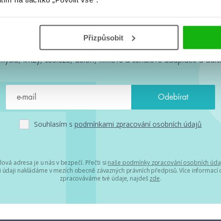
#HumbookNews
Přizpůsobit
 kolem #youngadult každý měsíc rovnou do mailu! Nové knihy, c
chystá, kvízy, soutěže, autoři, filmové a seriálové adaptace a další
Souhlasím s
podmínkami zpracování osobních údajů
lová adresa je u nás v bezpečí. Přečti si
naše podmínky zpracování osobních úda
 údaji nakládáme v mezích obecně závazných právních předpisů. Více informací o
zpracováváme tvé údaje, najdeš
zde
.