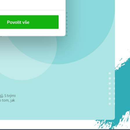
Povolit vše
o se
.
jů
. S tvými
 tom, jak