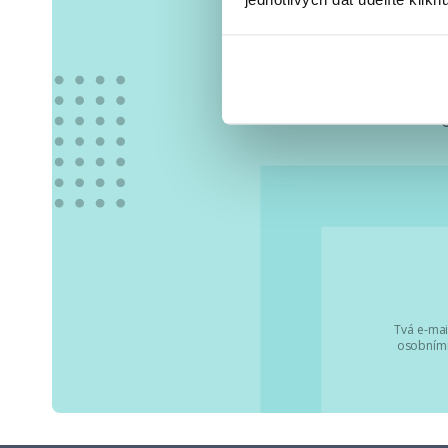
Vše
Tvá e-mai
osobními