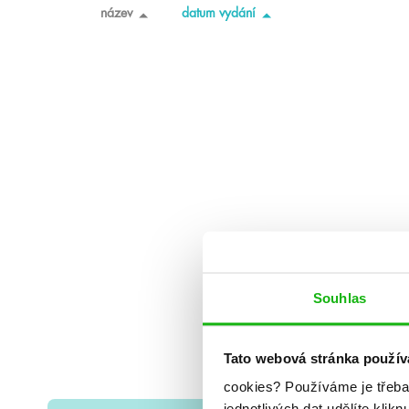
název
datum vydání
Souhlas
Tato webová stránka použív
cookies?
Používáme je třeba
jednotlivých dat udělíte klikn