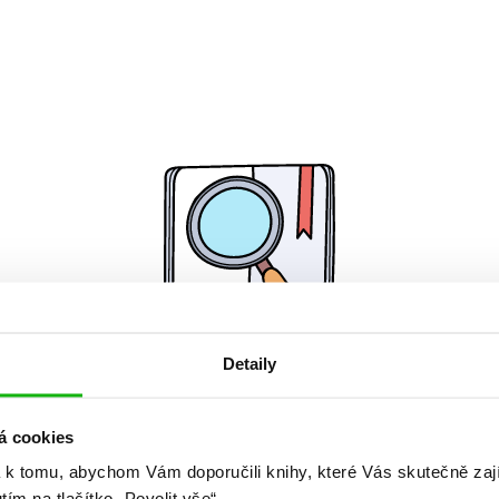
Detaily
Žádné knihy nenalezeny.
á cookies
 k tomu, abychom Vám doporučili knihy, které Vás skutečně zaj
utím na tlačítko „Povolit vše“.