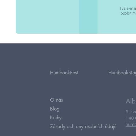
Tvá e-mai
osobními
HumbookFest
HumbookSta
O nás
Alb
Blog
5. k
140 
Knihy
humb
Zásady ochrany osobních údajů