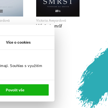
yardová
Victoria Aveyardová
ovna
Válečná smršť
Více o cookies
ímají.
Souhlas s využitím
Povolit vše