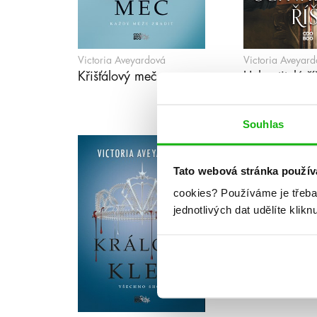
Victoria Aveyardová
Victoria Aveyard
Křišťálový meč
Uchvatitelé ří
Souhlas
Tato webová stránka použív
cookies?
Používáme je třeba
jednotlivých dat udělíte klikn