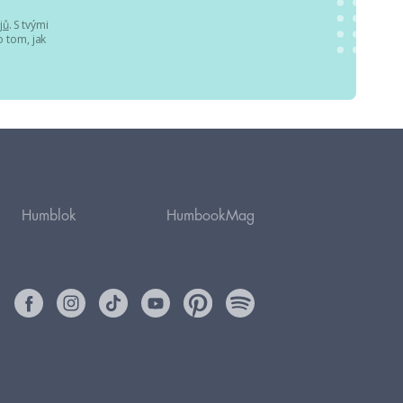
jů
. S tvými
 tom, jak
Humblok
HumbookMag