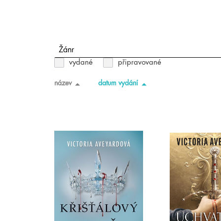
Žánr
vydané
připravované
název
datum vydání