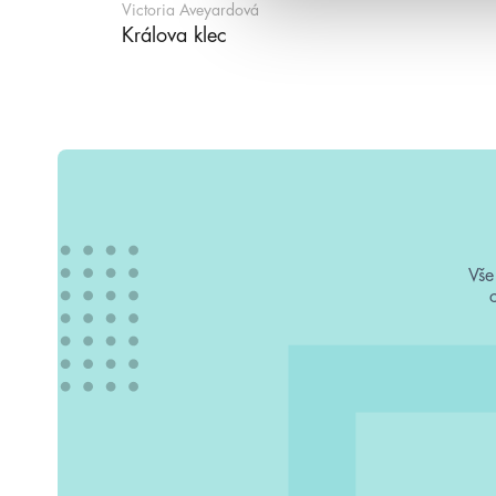
Victoria Aveyardová
Králova klec
Vše