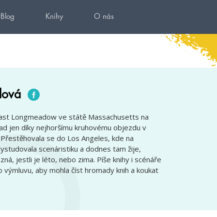
Blog
Knihy
O nás
dová
 East Longmeadow ve státě Massachusetts na
 jen díky nejhoršímu kruhovému objezdu v
 Přestěhovala se do Los Angeles, kde na
 vystudovala scenáristiku a dodnes tam žije,
á, jestli je léto, nebo zima. Píše knihy i scénáře
ko výmluvu, aby mohla číst hromady knih a koukat