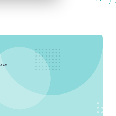
o se
.