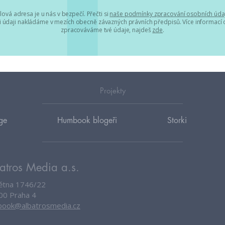
lová adresa je u nás v bezpečí. Přečti si
naše podmínky zpracování osobních úda
 údaji nakládáme v mezích obecně závazných právních předpisů. Více informací o
zpracováváme tvé údaje, najdeš
zde
.
Projekty
ge
Humbook blogeři
Storki
atros Media a.s.
větna 1746/22
00 Praha 4
ook@albatrosmedia.cz