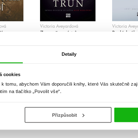
ová
Victoria Aveyardová
Victoria Ave
ší
Zapovězený trůn
Rudá král
Detaily
á cookies
 k tomu, abychom Vám doporučili knihy, které Vás skutečně zaj
utím na tlačítko „Povolit vše“.
Přizpůsobit