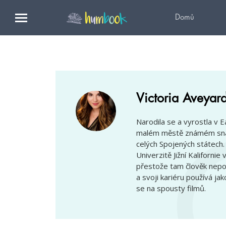
Domů
Victoria Aveyar
Narodila se a vyrostla v
malém městě známém snad
celých Spojených státech.
Univerzitě Jižní Kalifornie
přestože tam člověk nepozn
a svoji kariéru používá ja
se na spousty filmů.