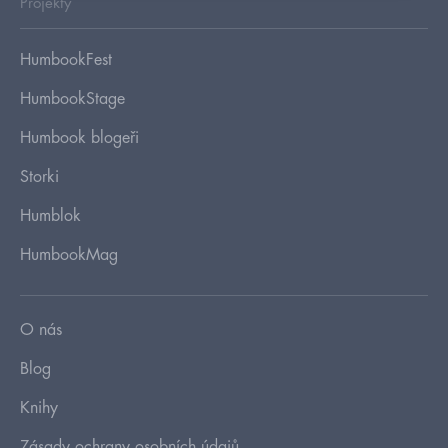
Projekty
HumbookFest
HumbookStage
Humbook blogeři
Storki
Humblok
HumbookMag
O nás
Blog
Knihy
Zásady ochrany osobních údajů