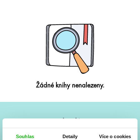
Žádné knihy nenalezeny.
#HumbookNews
Vše kolem #youngadult každý měsíc rovnou do mailu!
Souhlas
Detaily
Více o cookies