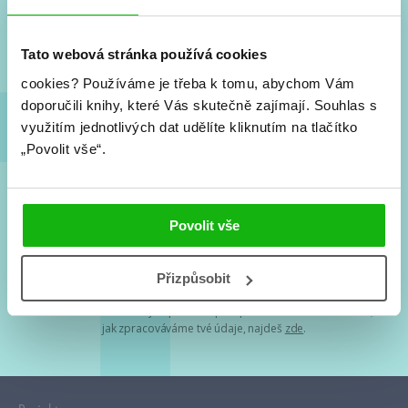
Nové knihy, co se chystá, kvízy, soutěže, autoři, filmové
a seriálové adaptace a další.
Tato webová stránka používá cookies
cookies?
Používáme je třeba k tomu, abychom Vám
doporučili knihy, které Vás skutečně zajímají.
Souhlas s
využitím jednotlivých dat udělíte kliknutím na tlačítko
„Povolit vše“.
Souhlasím s
podmínkami zpracování osobních údajů
Povolit vše
Tvá e-mailová adresa je u nás v bezpečí. Přečti si
naše podmínky
Přizpůsobit
zpracování osobních údajů
. S tvými osobními údaji nakládáme v
mezích obecně závazných právních předpisů. Více informací o tom,
jak zpracováváme tvé údaje, najdeš
zde
.