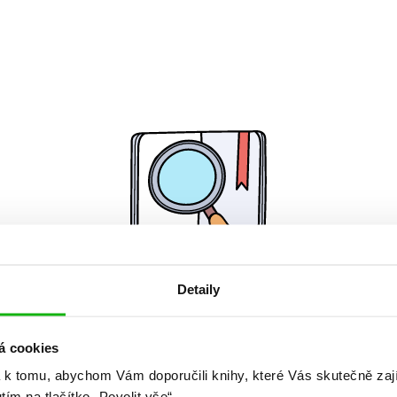
Detaily
Žádné knihy nenalezeny.
á cookies
 k tomu, abychom Vám doporučili knihy, které Vás skutečně zaj
utím na tlačítko „Povolit vše“.