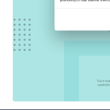
Vše
Tvá e-mai
osobními