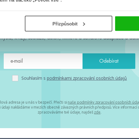
#HumbookNews
Přizpůsobit
 kolem #youngadult každý měsíc rovnou do mailu! Nové knihy, c
chystá, kvízy, soutěže, autoři, filmové a seriálové adaptace a další
Souhlasím s
podmínkami zpracování osobních údajů
lová adresa je u nás v bezpečí. Přečti si
naše podmínky zpracování osobních úda
 údaji nakládáme v mezích obecně závazných právních předpisů. Více informací o
zpracováváme tvé údaje, najdeš
zde
.