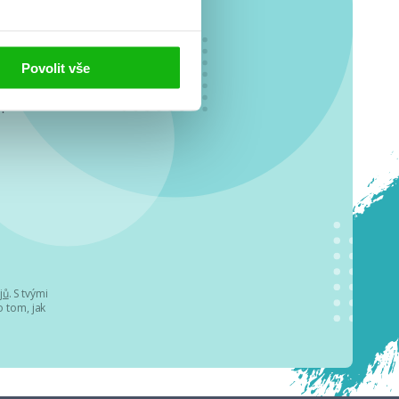
Povolit vše
o se
.
jů
. S tvými
 tom, jak