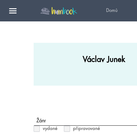
Domů
Václav Junek
Žánr
vydané
připravované