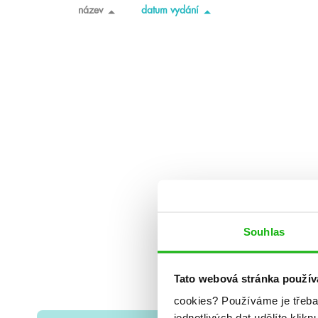
název
datum vydání
Souhlas
Tato webová stránka použív
cookies?
Používáme je třeba
jednotlivých dat udělíte klikn