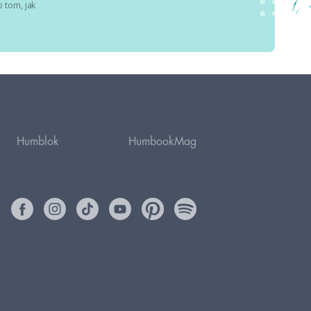
 tom, jak
Humblok
HumbookMag