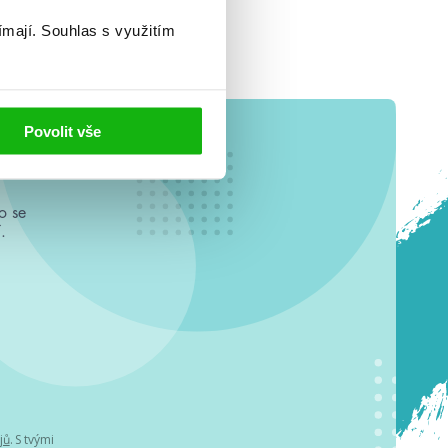
ímají.
Souhlas s využitím
Povolit vše
o se
.
jů
. S tvými