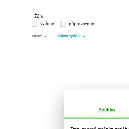
Žánr
vydané
připravované
název
datum vydání
Souhlas
Tato webová stránka použív