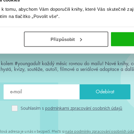
Žádné knihy nenalezeny.
 k tomu, abychom Vám doporučili knihy, které Vás skutečně zaj
utím na tlačítko „Povolit vše“.
Přizpůsobit
#HumbookNews
 kolem #youngadult každý měsíc rovnou do mailu! Nové knihy, c
chystá, kvízy, soutěže, autoři, filmové a seriálové adaptace a další
Souhlasím s
podmínkami zpracování osobních údajů
lová adresa je u nás v bezpečí. Přečti si
naše podmínky zpracování osobních úda