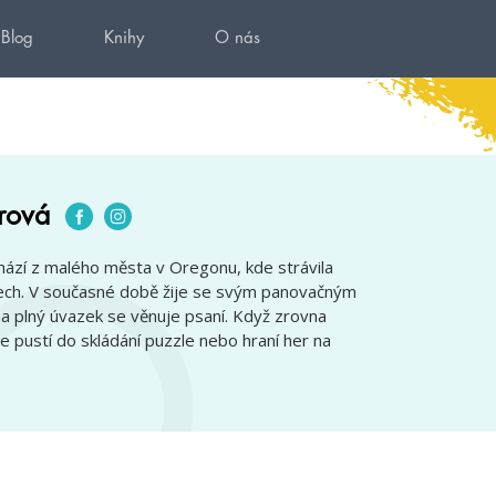
Blog
Knihy
O nás
erová
hází z malého města v Oregonu, kde strávila
ech. V současné době žije se svým panovačným
a plný úvazek se věnuje psaní. Když zrovna
e pustí do skládání puzzle nebo hraní her na