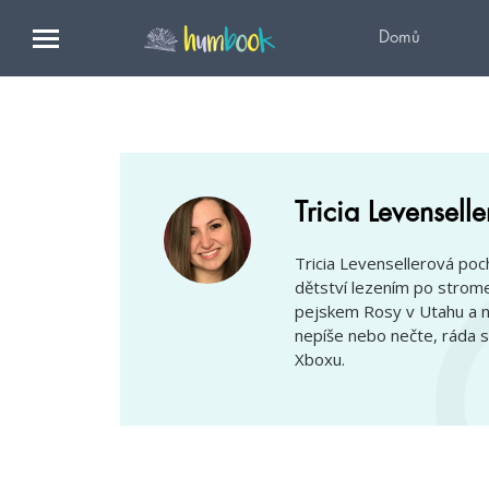
Domů
Tricia Levensell
Tricia Levensellerová poc
dětství lezením po strom
pejskem Rosy v Utahu a n
nepíše nebo nečte, ráda s
Xboxu.