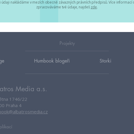
 údaji nakládáme v mezích obecně závazných právních předpisů. Více informací o
zpracováváme tvé údaje, najdeš
zde
.
Projekty
ge
Humbook blogeři
Storki
atros Media a.s.
větna 1746/22
00 Praha 4
ook@albatrosmedia.cz
plikací