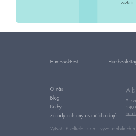
osobními
HumbookFest
HumbookSta
O nás
Alb
Blog
5. k
140 
Knihy
humb
Zásady ochrany osobních údajů
Vytvořil Pixelfield, s.r.o. -
vývoj mobilních a