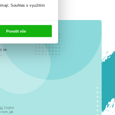
ímají.
Souhlas s využitím
Povolit vše
o se
.
jů
. S tvými
 tom, jak