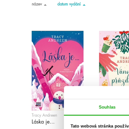
název
datum vydání
Souhlas
Tracy Andreen
Tracy Andreen
Láska je…
Vánoční prá
Tato webová stránka použív