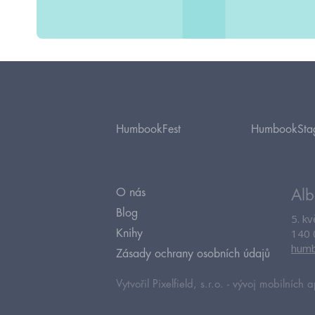
HumbookFest
HumbookSta
O nás
Alb
Blog
5. k
140 
Knihy
humb
Zásady ochrany osobních údajů
Vytvořil Pixelfield, s.r.o. -
vývoj mobilních a