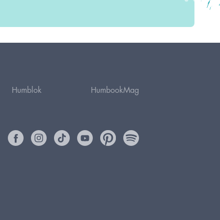
Humblok
HumbookMag