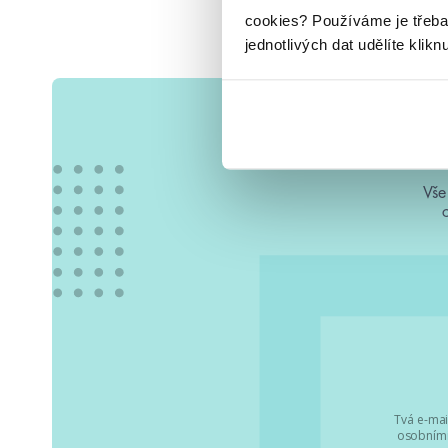
cookies?
Používáme je třeba
jednotlivých dat udělíte klikn
Vše
Tvá e-mai
osobními