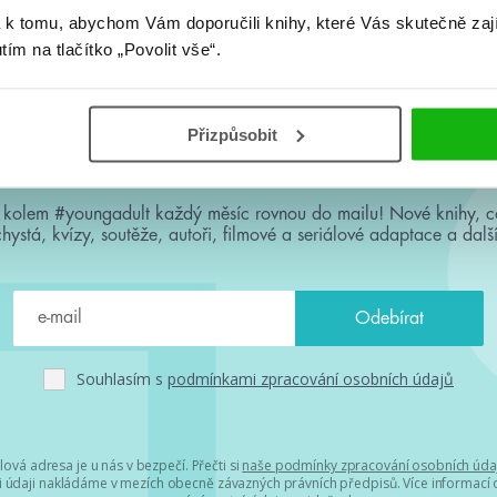
 k tomu, abychom Vám doporučili knihy, které Vás skutečně zaj
utím na tlačítko „Povolit vše“.
Přizpůsobit
#HumbookNews
 kolem #youngadult každý měsíc rovnou do mailu! Nové knihy, c
chystá, kvízy, soutěže, autoři, filmové a seriálové adaptace a další
Souhlasím s
podmínkami zpracování osobních údajů
lová adresa je u nás v bezpečí. Přečti si
naše podmínky zpracování osobních úda
 údaji nakládáme v mezích obecně závazných právních předpisů. Více informací o