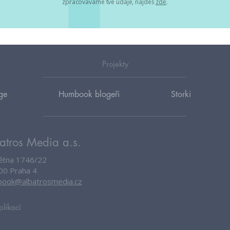
zpracováváme tvé údaje, najdeš
zde
.
Projekty
ge
Humbook blogeři
Storki
atros Media a.s.
větna 1746/22
00 Praha 4
ook@albatrosmedia.cz
plikací