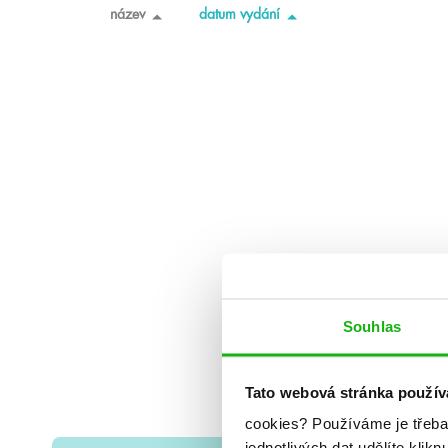
název
datum vydání
Souhlas
Tato webová stránka použív
cookies?
Používáme je třeba
jednotlivých dat udělíte klikn