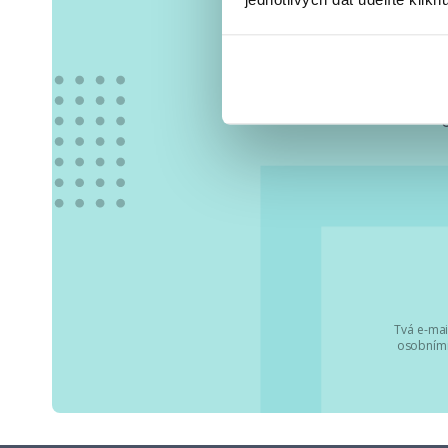
Vše
Tvá e-mai
osobními