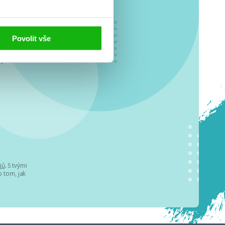
Povolit vše
o se
.
jů
. S tvými
 tom, jak