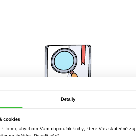
Detaily
Žádné knihy nenalezeny.
á cookies
 k tomu, abychom Vám doporučili knihy, které Vás skutečně zaj
utím na tlačítko „Povolit vše“.