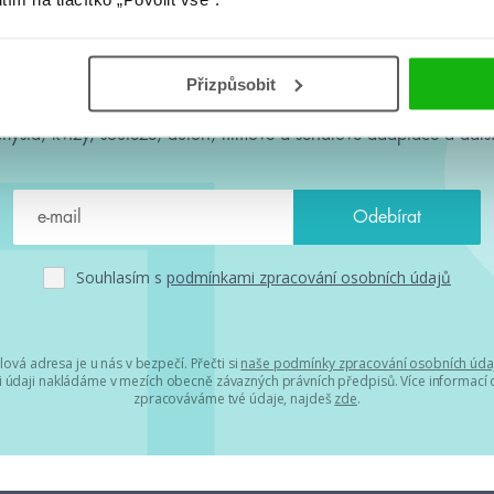
#HumbookNews
Přizpůsobit
 kolem #youngadult každý měsíc rovnou do mailu! Nové knihy, c
chystá, kvízy, soutěže, autoři, filmové a seriálové adaptace a další
Souhlasím s
podmínkami zpracování osobních údajů
lová adresa je u nás v bezpečí. Přečti si
naše podmínky zpracování osobních úda
 údaji nakládáme v mezích obecně závazných právních předpisů. Více informací o
zpracováváme tvé údaje, najdeš
zde
.