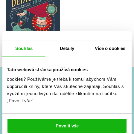
Tiffany Wang
Dědic pekla
Souhlas
Detaily
Více o cookies
Tato webová stránka používá cookies
cookies?
Používáme je třeba k tomu, abychom Vám
#HumbookNews
doporučili knihy, které Vás skutečně zajímají.
Souhlas s
využitím jednotlivých dat udělíte kliknutím na tlačítko
Vše kolem #youngadult každý měsíc rovnou do mailu!
„Povolit vše“.
Nové knihy, co se chystá, kvízy, soutěže, autoři, filmové
a seriálové adaptace a další.
Povolit vše