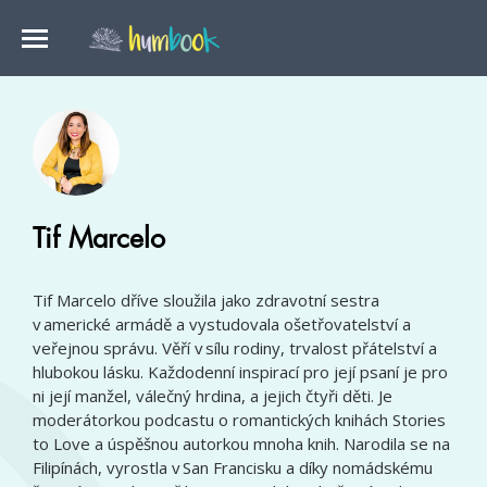
Tif Marcelo
Tif Marcelo dříve sloužila jako zdravotní sestra
v americké armádě a vystudovala ošetřovatelství a
veřejnou správu. Věří v sílu rodiny, trvalost přátelství a
hlubokou lásku. Každodenní inspirací pro její psaní je pro
ni její manžel, válečný hrdina, a jejich čtyři děti. Je
moderátorkou podcastu o romantických knihách Stories
to Love a úspěšnou autorkou mnoha knih. Narodila se na
Filipínách, vyrostla v San Francisku a díky nomádskému