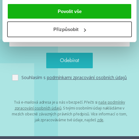
Vše kolem #youngadult každý měsíc rovnou do mailu!
Nové knihy, co se chystá, kvízy, soutěže, autoři, filmové
Povolit vše
a seriálové adaptace a další.
Přizpůsobit
Souhlasím s
podmínkami zpracování osobních údajů
Tvá e-mailová adresa je u nás v bezpečí. Přečti si
naše podmínky
zpracování osobních údajů
. S tvými osobními údaji nakládáme v
mezích obecně závazných právních předpisů. Více informací o tom,
jak zpracováváme tvé údaje, najdeš
zde
.