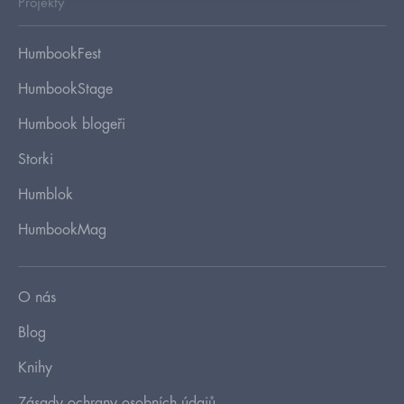
Projekty
HumbookFest
HumbookStage
Humbook blogeři
Storki
Humblok
HumbookMag
O nás
Blog
Knihy
Zásady ochrany osobních údajů