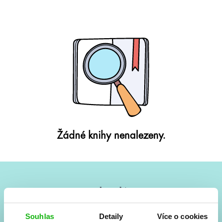
Žádné knihy nenalezeny.
#HumbookNews
Vše kolem #youngadult každý měsíc rovnou do mailu!
Souhlas
Detaily
Více o cookies