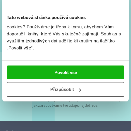
Nové knihy, co se chystá, kvízy, soutěže, autoři, filmové
a seriálové adaptace a další.
Tato webová stránka používá cookies
cookies?
Používáme je třeba k tomu, abychom Vám
doporučili knihy, které Vás skutečně zajímají.
Souhlas s
využitím jednotlivých dat udělíte kliknutím na tlačítko
„Povolit vše“.
Souhlasím s
podmínkami zpracování osobních údajů
Povolit vše
Tvá e-mailová adresa je u nás v bezpečí. Přečti si
naše podmínky
Přizpůsobit
zpracování osobních údajů
. S tvými osobními údaji nakládáme v
mezích obecně závazných právních předpisů. Více informací o tom,
jak zpracováváme tvé údaje, najdeš
zde
.