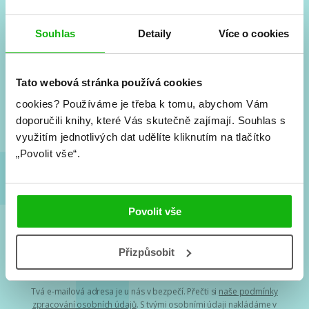
Souhlas
Detaily
Více o cookies
#HumbookNews
Vše kolem #youngadult každý měsíc rovnou do mailu!
Tato webová stránka používá cookies
Nové knihy, co se chystá, kvízy, soutěže, autoři, filmové
a seriálové adaptace a další.
cookies?
Používáme je třeba k tomu, abychom Vám
doporučili knihy, které Vás skutečně zajímají.
Souhlas s
využitím jednotlivých dat udělíte kliknutím na tlačítko
„Povolit vše“.
Povolit vše
Souhlasím s
podmínkami zpracování osobních údajů
Přizpůsobit
Tvá e-mailová adresa je u nás v bezpečí. Přečti si
naše podmínky
zpracování osobních údajů
. S tvými osobními údaji nakládáme v