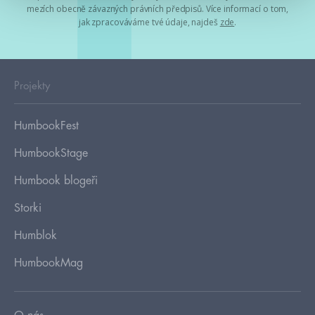
mezích obecně závazných právních předpisů. Více informací o tom,
jak zpracováváme tvé údaje, najdeš
zde
.
Projekty
HumbookFest
HumbookStage
Humbook blogeři
Storki
Humblok
HumbookMag