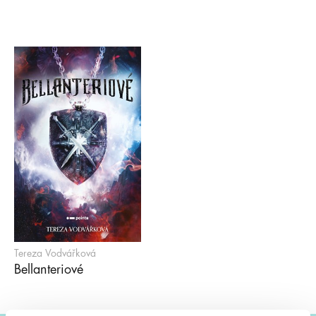
Tereza Vodvářková
Bellanteriové