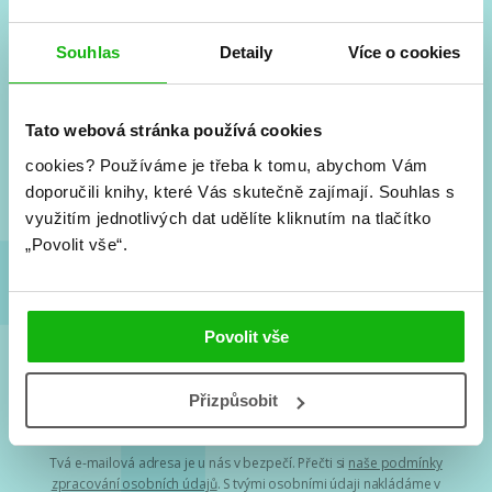
Souhlas
Detaily
Více o cookies
#HumbookNews
Vše kolem #youngadult každý měsíc rovnou do mailu!
Tato webová stránka používá cookies
Nové knihy, co se chystá, kvízy, soutěže, autoři, filmové
a seriálové adaptace a další.
cookies?
Používáme je třeba k tomu, abychom Vám
doporučili knihy, které Vás skutečně zajímají.
Souhlas s
využitím jednotlivých dat udělíte kliknutím na tlačítko
„Povolit vše“.
Povolit vše
Souhlasím s
podmínkami zpracování osobních údajů
Přizpůsobit
Tvá e-mailová adresa je u nás v bezpečí. Přečti si
naše podmínky
zpracování osobních údajů
. S tvými osobními údaji nakládáme v