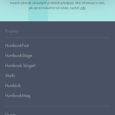
mezích obecně závazných právních předpisů. Více informací o tom,
jak zpracováváme tvé údaje, najdeš
zde
.
Projekty
HumbookFest
HumbookStage
Humbook blogeři
Storki
Humblok
HumbookMag