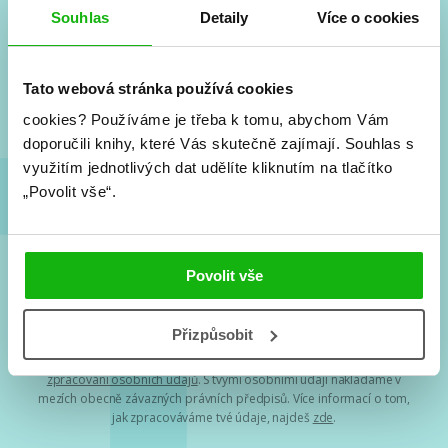
Souhlas
Detaily
Více o cookies
Vše kolem #youngadult každý měsíc rovnou do mailu!
Nové knihy, co se chystá, kvízy, soutěže, autoři, filmové
a seriálové adaptace a další.
Tato webová stránka používá cookies
cookies?
Používáme je třeba k tomu, abychom Vám
doporučili knihy, které Vás skutečně zajímají.
Souhlas s
využitím jednotlivých dat udělíte kliknutím na tlačítko
„Povolit vše“.
Povolit vše
Souhlasím s
podmínkami zpracování osobních údajů
Přizpůsobit
Tvá e-mailová adresa je u nás v bezpečí. Přečti si
naše podmínky
zpracování osobních údajů
. S tvými osobními údaji nakládáme v
mezích obecně závazných právních předpisů. Více informací o tom,
jak zpracováváme tvé údaje, najdeš
zde
.