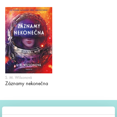
S. M. Wilsonová
Záznamy nekonečna
#HumbookNews