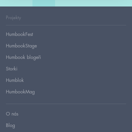
Projekty
HumbookFest
HumbookStage
Humbook blogeři
Storki
Humblok
HumbookMag
O nás
Blog