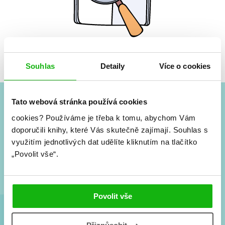
Žádné knihy nenalezeny.
Souhlas
Detaily
Více o cookies
Tato webová stránka používá cookies
#HumbookNews
cookies?
Používáme je třeba k tomu, abychom Vám
doporučili knihy, které Vás skutečně zajímají.
Souhlas s
Vše kolem #youngadult každý měsíc rovnou do mailu!
využitím jednotlivých dat udělíte kliknutím na tlačítko
Nové knihy, co se chystá, kvízy, soutěže, autoři, filmové
„Povolit vše“.
a seriálové adaptace a další.
Povolit vše