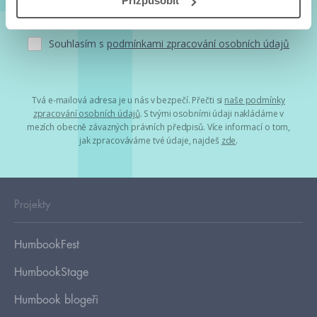
Přizpůsobit
Souhlasím s
podmínkami zpracování osobních údajů
Tvá e-mailová adresa je u nás v bezpečí. Přečti si
naše podmínky
zpracování osobních údajů
. S tvými osobními údaji nakládáme v
mezích obecně závazných právních předpisů. Více informací o tom,
jak zpracováváme tvé údaje, najdeš
zde
.
Projekty
HumbookFest
HumbookStage
Humbook blogeři