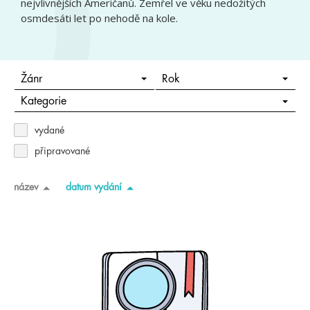
nejvlivnějších Američanů. Zemřel ve věku nedožitých
osmdesáti let po nehodě na kole.
Žánr
Rok
Kategorie
vydané
připravované
název
datum vydání