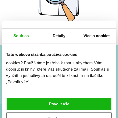
Žádné knihy nenalezeny.
Souhlas
Detaily
Více o cookies
Tato webová stránka používá cookies
#HumbookNews
cookies?
Používáme je třeba k tomu, abychom Vám
doporučili knihy, které Vás skutečně zajímají.
Souhlas s
Vše kolem #youngadult každý měsíc rovnou do mailu!
využitím jednotlivých dat udělíte kliknutím na tlačítko
Nové knihy, co se chystá, kvízy, soutěže, autoři, filmové
„Povolit vše“.
a seriálové adaptace a další.
Povolit vše