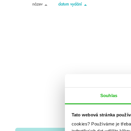
název
datum vydání
Souhlas
Tato webová stránka použív
cookies?
Používáme je třeba
jednotlivých dat udělíte klikn