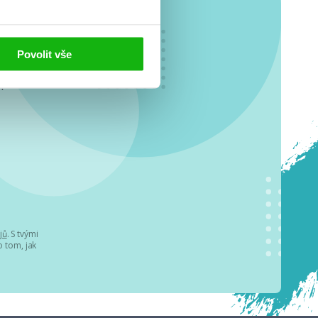
Povolit vše
o se
.
jů
. S tvými
 tom, jak