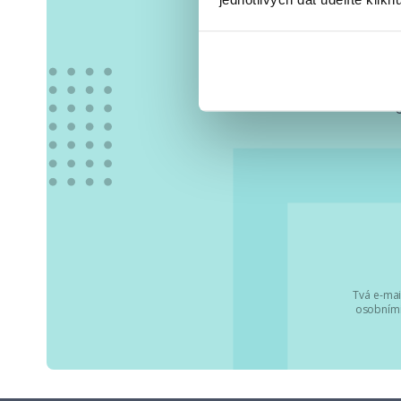
Vše
Tvá e-mai
osobními