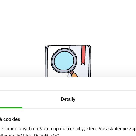
Detaily
Žádné knihy nenalezeny.
á cookies
 k tomu, abychom Vám doporučili knihy, které Vás skutečně zaj
utím na tlačítko „Povolit vše“.