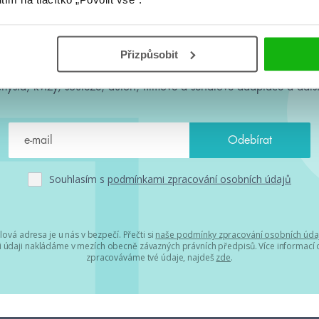
#HumbookNews
Přizpůsobit
 kolem #youngadult každý měsíc rovnou do mailu! Nové knihy, c
chystá, kvízy, soutěže, autoři, filmové a seriálové adaptace a další
Souhlasím s
podmínkami zpracování osobních údajů
lová adresa je u nás v bezpečí. Přečti si
naše podmínky zpracování osobních úda
 údaji nakládáme v mezích obecně závazných právních předpisů. Více informací o
zpracováváme tvé údaje, najdeš
zde
.