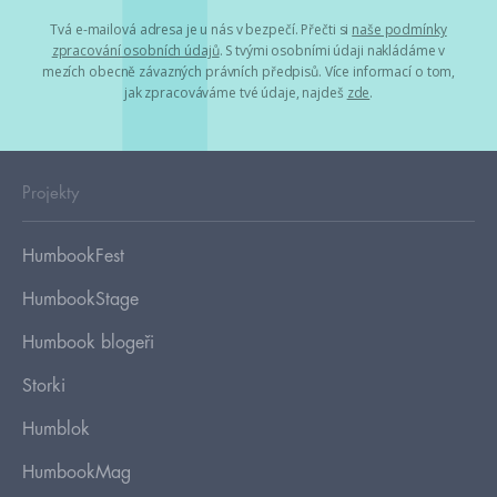
Tvá e-mailová adresa je u nás v bezpečí. Přečti si
naše podmínky
zpracování osobních údajů
. S tvými osobními údaji nakládáme v
mezích obecně závazných právních předpisů. Více informací o tom,
jak zpracováváme tvé údaje, najdeš
zde
.
Projekty
HumbookFest
HumbookStage
Humbook blogeři
Storki
Humblok
HumbookMag