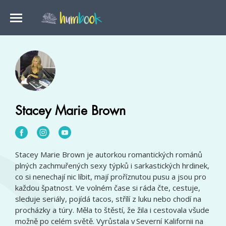
Stacey Marie Brown
Stacey Marie Brown je autorkou romantických románů
plných zachmuřených sexy týpků i sarkastických hrdinek,
co si nenechají nic líbit, mají proříznutou pusu a jsou pro
každou špatnost. Ve volném čase si ráda čte, cestuje,
sleduje seriály, pojídá tacos, střílí z luku nebo chodí na
procházky a túry. Měla to štěstí, že žila i cestovala všude
možně po celém světě. Vyrůstala v Severní Kalifornii na