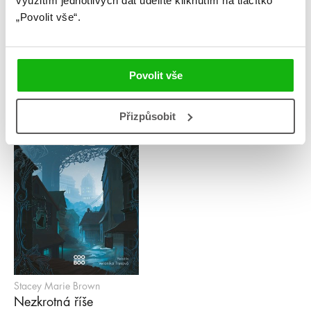
využitím jednotlivých dat udělíte kliknutím na tlačítko
„Povolit vše“.
Stacey Marie Brown
Stacey Marie Brown
Roztříštěná láska
Mrtvá říše
Povolit vše
Přizpůsobit
Stacey Marie Brown
Nezkrotná říše