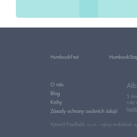
HumbookFest
HumbookSta
O nás
Alb
Blog
5. k
140 
Knihy
humb
Zásady ochrany osobních údajů
Vytvořil Pixelfield, s.r.o. -
vývoj mobilních a