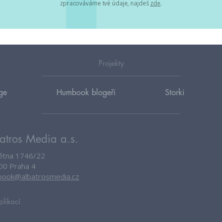
zpracováváme tvé údaje, najdeš
zde
.
Projekty
ge
Humbook blogeři
Storki
atros Media a.s.
větna 1746/22
00 Praha 4
ook@albatrosmedia.cz
plikací