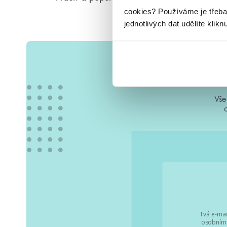
cookies?
Používáme je třeba
jednotlivých dat udělíte klikn
Vše
Tvá e-mai
osobními