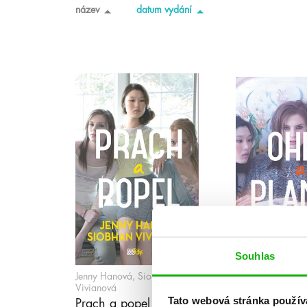
název
datum vydání
Souhlas
Jenny Hanová, Siobhan
Jenny Hanová, S
Vivianová
Vivianová
Tato webová stránka použív
Prach a popel
Oheň a pla