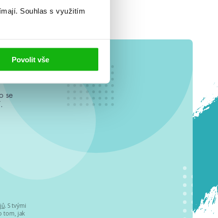
ímají.
Souhlas s využitím
Povolit vše
o se
.
jů
. S tvými
 tom, jak