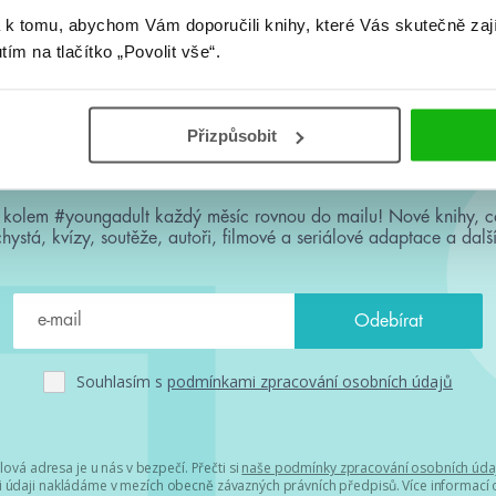
 k tomu, abychom Vám doporučili knihy, které Vás skutečně zaj
utím na tlačítko „Povolit vše“.
Přizpůsobit
#HumbookNews
 kolem #youngadult každý měsíc rovnou do mailu! Nové knihy, c
chystá, kvízy, soutěže, autoři, filmové a seriálové adaptace a další
Souhlasím s
podmínkami zpracování osobních údajů
lová adresa je u nás v bezpečí. Přečti si
naše podmínky zpracování osobních úda
 údaji nakládáme v mezích obecně závazných právních předpisů. Více informací o