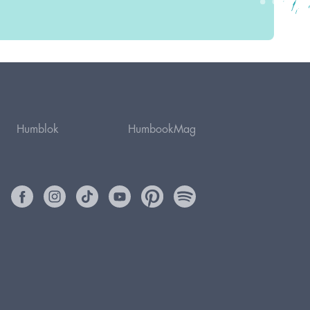
Humblok
HumbookMag