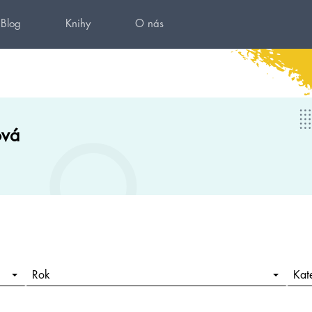
Blog
Knihy
O nás
ová
Rok
Kat