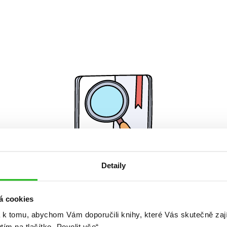
Detaily
Žádné knihy nenalezeny.
á cookies
 k tomu, abychom Vám doporučili knihy, které Vás skutečně zaj
utím na tlačítko „Povolit vše“.