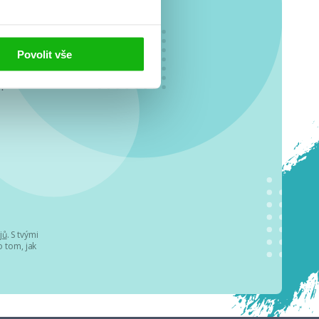
Povolit vše
o se
.
jů
. S tvými
 tom, jak