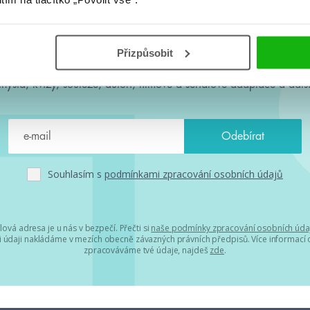
#HumbookNews
Přizpůsobit
 kolem #youngadult každý měsíc rovnou do mailu! Nové knihy, c
chystá, kvízy, soutěže, autoři, filmové a seriálové adaptace a další
Souhlasím s
podmínkami zpracování osobních údajů
lová adresa je u nás v bezpečí. Přečti si
naše podmínky zpracování osobních úda
 údaji nakládáme v mezích obecně závazných právních předpisů. Více informací o
zpracováváme tvé údaje, najdeš
zde
.