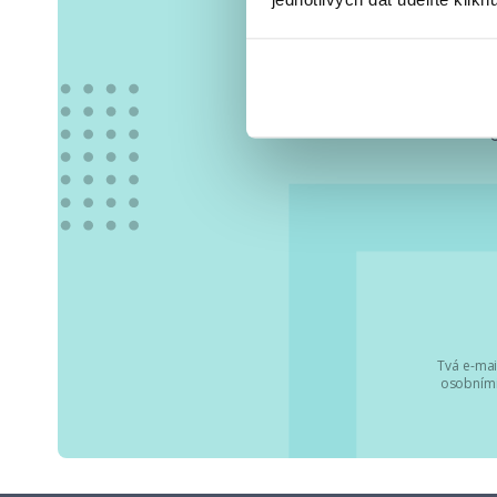
Vše
Tvá e-mai
osobními