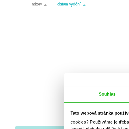
název
datum vydání
Souhlas
Tato webová stránka použív
cookies?
Používáme je třeba
jednotlivých dat udělíte klikn