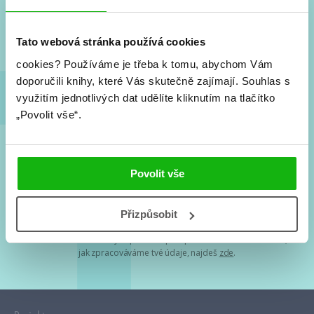
Nové knihy, co se chystá, kvízy, soutěže, autoři, filmové
a seriálové adaptace a další.
Tato webová stránka používá cookies
cookies?
Používáme je třeba k tomu, abychom Vám
doporučili knihy, které Vás skutečně zajímají.
Souhlas s
využitím jednotlivých dat udělíte kliknutím na tlačítko
„Povolit vše“.
Souhlasím s
podmínkami zpracování osobních údajů
Povolit vše
Tvá e-mailová adresa je u nás v bezpečí. Přečti si
naše podmínky
Přizpůsobit
zpracování osobních údajů
. S tvými osobními údaji nakládáme v
mezích obecně závazných právních předpisů. Více informací o tom,
jak zpracováváme tvé údaje, najdeš
zde
.