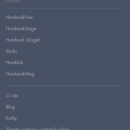
Projekty
HumbookFest
HumbookStage
Humbook blogeři
Storki
Humblok
HumbookMag
O nás
Blog
Knihy
Zásady ochrany osobních údajů