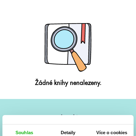
Žádné knihy nenalezeny.
#HumbookNews
Vše kolem #youngadult každý měsíc rovnou do mailu!
Souhlas
Detaily
Více o cookies