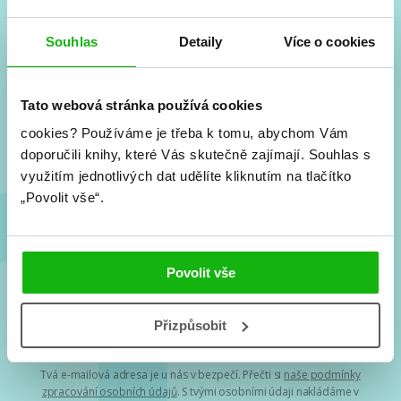
Souhlas
Detaily
Více o cookies
#HumbookNews
Vše kolem #youngadult každý měsíc rovnou do mailu!
Tato webová stránka používá cookies
Nové knihy, co se chystá, kvízy, soutěže, autoři, filmové
a seriálové adaptace a další.
cookies?
Používáme je třeba k tomu, abychom Vám
doporučili knihy, které Vás skutečně zajímají.
Souhlas s
využitím jednotlivých dat udělíte kliknutím na tlačítko
„Povolit vše“.
Povolit vše
Souhlasím s
podmínkami zpracování osobních údajů
Přizpůsobit
Tvá e-mailová adresa je u nás v bezpečí. Přečti si
naše podmínky
zpracování osobních údajů
. S tvými osobními údaji nakládáme v