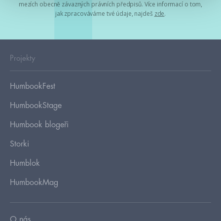
mezích obecně závazných právních předpisů. Více informací o tom,
jak zpracováváme tvé údaje, najdeš
zde
.
Projekty
HumbookFest
HumbookStage
Humbook blogeři
Storki
Humblok
HumbookMag
O nás