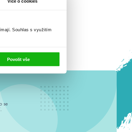
Více o cookies
ímají.
Souhlas s využitím
Povolit vše
o se
.