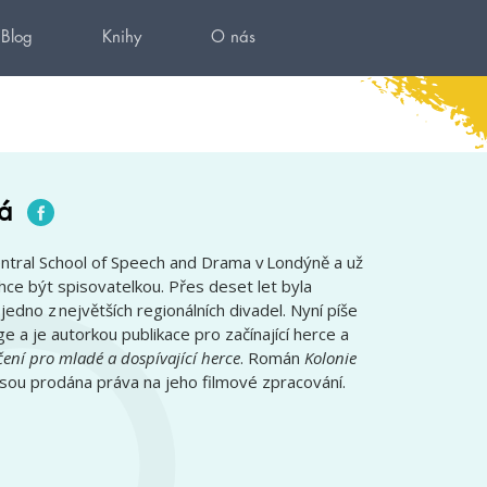
Blog
Knihy
O nás
á
ntral School of Speech and Drama v Londýně a už
hce být spisovatelkou. Přes deset let byla
jedno z největších regionálních divadel. Nyní píše
e a je autorkou publikace pro začínající herce a
ení pro mladé a dospívající herce
. Román
Kolonie
už jsou prodána práva na jeho filmové zpracování.