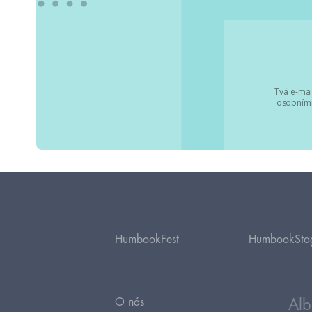
Tvá e-mai
osobními
HumbookFest
HumbookSta
O nás
Alb