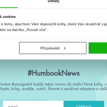
Detaily
á cookies
 k tomu, abychom Vám doporučili knihy, které Vás skutečně zaj
utím na tlačítko „Povolit vše“.
Přizpůsobit
#HumbookNews
 kolem #youngadult každý měsíc rovnou do mailu! Nové knihy, c
chystá, kvízy, soutěže, autoři, filmové a seriálové adaptace a další