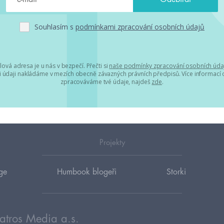
Souhlasím s
podmínkami zpracování osobních údajů
lová adresa je u nás v bezpečí. Přečti si
naše podmínky zpracování osobních úda
 údaji nakládáme v mezích obecně závazných právních předpisů. Více informací o
zpracováváme tvé údaje, najdeš
zde
.
Projekty
ge
Humbook blogeři
Storki
atros Media a.s.