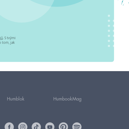
jů
. S tvými
 tom, jak
Humblok
HumbookMag