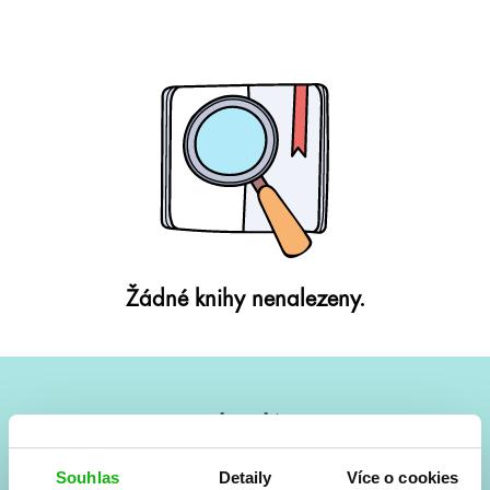
Žádné knihy nenalezeny.
#HumbookNews
Vše kolem #youngadult každý měsíc rovnou do mailu!
Souhlas
Detaily
Více o cookies