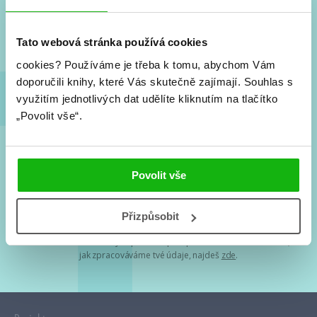
Nové knihy, co se chystá, kvízy, soutěže, autoři, filmové
a seriálové adaptace a další.
Tato webová stránka používá cookies
cookies?
Používáme je třeba k tomu, abychom Vám
doporučili knihy, které Vás skutečně zajímají.
Souhlas s
využitím jednotlivých dat udělíte kliknutím na tlačítko
„Povolit vše“.
Souhlasím s
podmínkami zpracování osobních údajů
Povolit vše
Tvá e-mailová adresa je u nás v bezpečí. Přečti si
naše podmínky
Přizpůsobit
zpracování osobních údajů
. S tvými osobními údaji nakládáme v
mezích obecně závazných právních předpisů. Více informací o tom,
jak zpracováváme tvé údaje, najdeš
zde
.