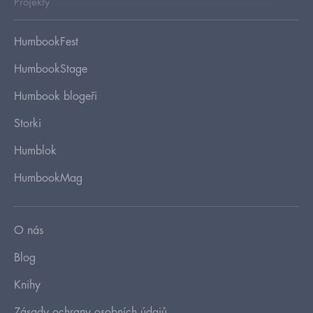
Projekty
HumbookFest
HumbookStage
Humbook blogeři
Storki
Humblok
HumbookMag
O nás
Blog
Knihy
Zásady ochrany osobních údajů