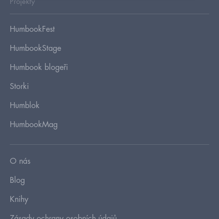
Projekty
HumbookFest
HumbookStage
Humbook blogeři
Storki
Humblok
HumbookMag
O nás
Blog
Knihy
Zásady ochrany osobních údajů