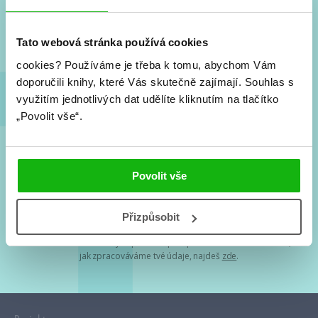
Nové knihy, co se chystá, kvízy, soutěže, autoři, filmové
a seriálové adaptace a další.
Tato webová stránka používá cookies
cookies?
Používáme je třeba k tomu, abychom Vám
doporučili knihy, které Vás skutečně zajímají.
Souhlas s
využitím jednotlivých dat udělíte kliknutím na tlačítko
„Povolit vše“.
Souhlasím s
podmínkami zpracování osobních údajů
Povolit vše
Tvá e-mailová adresa je u nás v bezpečí. Přečti si
naše podmínky
Přizpůsobit
zpracování osobních údajů
. S tvými osobními údaji nakládáme v
mezích obecně závazných právních předpisů. Více informací o tom,
jak zpracováváme tvé údaje, najdeš
zde
.