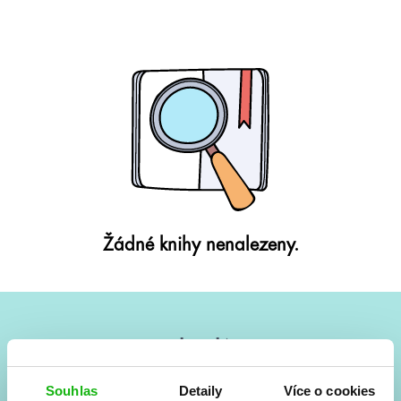
Žádné knihy nenalezeny.
#HumbookNews
Vše kolem #youngadult každý měsíc rovnou do mailu!
Souhlas
Detaily
Více o cookies