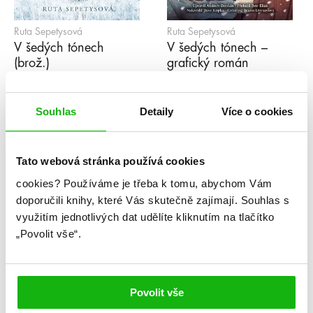
Ruta Sepetysová
Ruta Sepetysová
V šedých tónech
V šedých tónech –
(brož.)
grafický román
Souhlas
Detaily
Více o cookies
Tato webová stránka používá cookies
cookies?
Používáme je třeba k tomu, abychom Vám
doporučili knihy, které Vás skutečně zajímají.
Souhlas s
využitím jednotlivých dat udělíte kliknutím na tlačítko
„Povolit vše“.
Povolit vše
Ruta Sepetysová
Ruta Sepetysová
Musím tě zradit
V šedých tónech