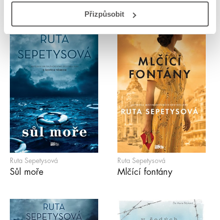
Přizpůsobit
Ruta Sepetysová
Ruta Sepetysová
Sůl moře
Mlčící fontány