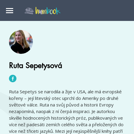
Ruta Sepetysová
Ruta Sepetys se narodila a žije v USA, ale má evropské
kořeny – její litevský otec uprchl do Ameriky po druhé
světové válce. Ruta na svůj původ a historii Evropy
nezapomíná, naopak z ní čerpá inspiraci. Je autorkou
skvěle hodnocených historických próz, publikovaných ve
více než padesáti zemích celého světa a přeložených do
více než třiceti jazyků. Mezi její nejúspěšnější knihy patří