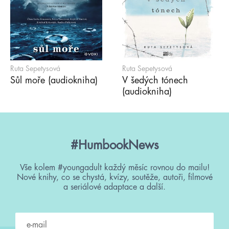
Ruta Sepetysová
Ruta Sepetysová
Sůl moře (audiokniha)
V šedých tónech
(audiokniha)
#HumbookNews
Vše kolem #youngadult každý měsíc rovnou do mailu!
Nové knihy, co se chystá, kvízy, soutěže, autoři, filmové
a seriálové adaptace a další.