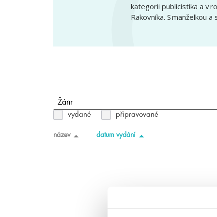
kategorii publicistika a 
Rakovníka. S manželkou a s
Žánr
vydané
připravované
název
datum vydání