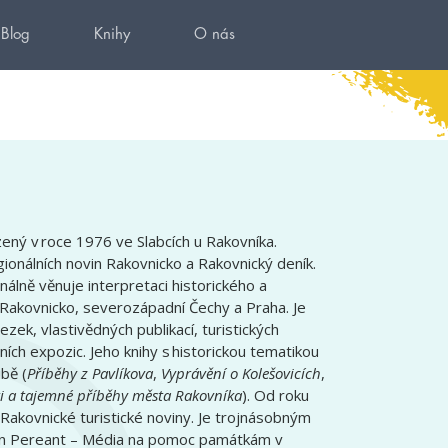
Blog
Knihy
O nás
zený v roce 1976 ve Slabcích u Rakovníka.
ionálních novin Rakovnicko a Rakovnický deník.
álně věnuje interpretaci historického a
i Rakovnicko, severozápadní Čechy a Praha. Je
ek, vlastivědných publikací, turistických
ích expozic. Jeho knihy s historickou tematikou
ibě (
Příběhy z Pavlíkova
,
Vyprávění o Kolešovicích
,
i a tajemné příběhy města Rakovníka
). Od roku
Rakovnické turistické noviny. Je trojnásobným
on Pereant – Média na pomoc památkám v