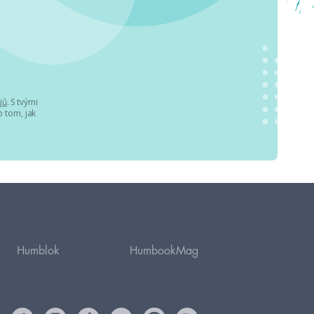
jů
. S tvými
 tom, jak
Humblok
HumbookMag