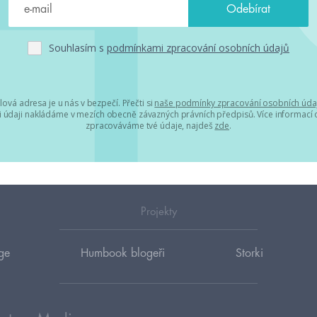
Souhlasím s
podmínkami zpracování osobních údajů
lová adresa je u nás v bezpečí. Přečti si
naše podmínky zpracování osobních úda
 údaji nakládáme v mezích obecně závazných právních předpisů. Více informací o
zpracováváme tvé údaje, najdeš
zde
.
Projekty
ge
Humbook blogeři
Storki