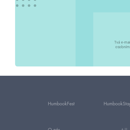
Tvá e-mai
osobními
HumbookFest
HumbookSta