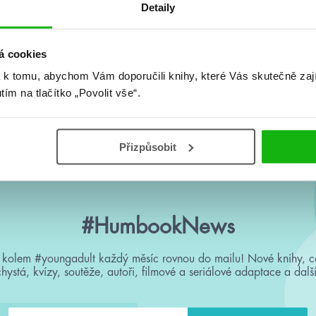
Detaily
á cookies
 k tomu, abychom Vám doporučili knihy, které Vás skutečně zaj
utím na tlačítko „Povolit vše“.
Žádné knihy nenalezeny.
Přizpůsobit
#HumbookNews
 kolem #youngadult každý měsíc rovnou do mailu! Nové knihy, c
chystá, kvízy, soutěže, autoři, filmové a seriálové adaptace a další