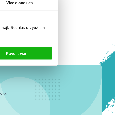
Více o cookies
ímají.
Souhlas s využitím
Povolit vše
o se
.