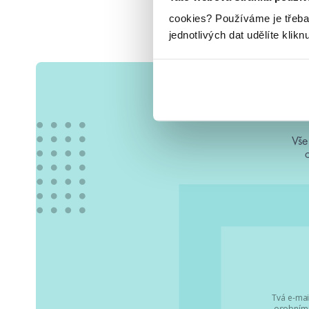
cookies?
Používáme je třeba
jednotlivých dat udělíte klikn
Vše
Tvá e-mai
osobními