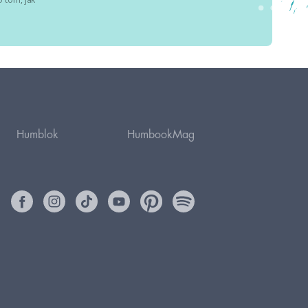
Humblok
HumbookMag