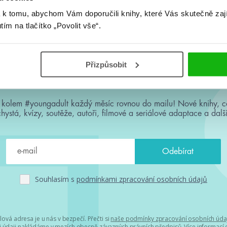
 k tomu, abychom Vám doporučili knihy, které Vás skutečně zaj
utím na tlačítko „Povolit vše“.
Přizpůsobit
#HumbookNews
 kolem #youngadult každý měsíc rovnou do mailu! Nové knihy, c
chystá, kvízy, soutěže, autoři, filmové a seriálové adaptace a další
Souhlasím s
podmínkami zpracování osobních údajů
lová adresa je u nás v bezpečí. Přečti si
naše podmínky zpracování osobních úda
 údaji nakládáme v mezích obecně závazných právních předpisů. Více informací o