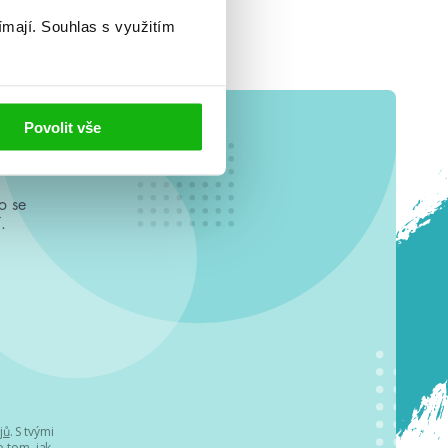
ímají.
Souhlas s využitím
Povolit vše
o se
.
jů
. S tvými
 tom, jak