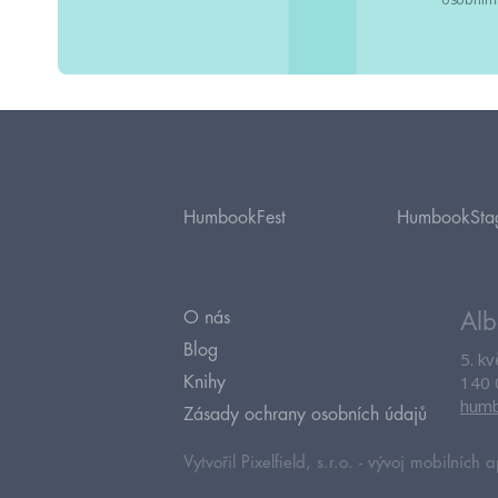
HumbookFest
HumbookSta
O nás
Alb
Blog
5. k
140 
Knihy
humb
Zásady ochrany osobních údajů
Vytvořil Pixelfield, s.r.o. -
vývoj mobilních a