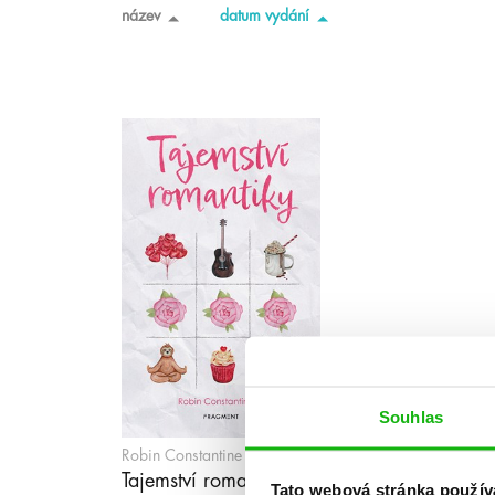
název
datum vydání
Souhlas
Robin Constantine
Tajemství romantiky
Tato webová stránka použív