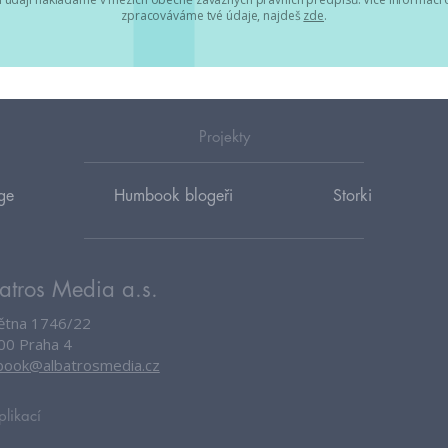
zpracováváme tvé údaje, najdeš
zde
.
Projekty
ge
Humbook blogeři
Storki
atros Media a.s.
větna 1746/22
00 Praha 4
ook@albatrosmedia.cz
plikací