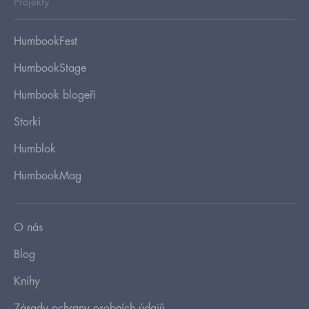
Projekty
HumbookFest
HumbookStage
Humbook blogeři
Storki
Humblok
HumbookMag
O nás
Blog
Knihy
Zásady ochrany osobních údajů