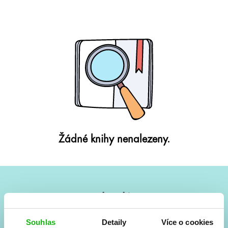
Žádné knihy nenalezeny.
#HumbookNews
Vše kolem #youngadult každý měsíc rovnou do mailu!
Souhlas
Detaily
Více o cookies