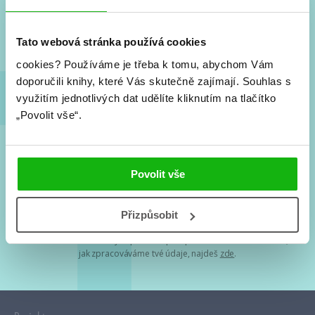
Nové knihy, co se chystá, kvízy, soutěže, autoři, filmové
a seriálové adaptace a další.
Tato webová stránka používá cookies
cookies?
Používáme je třeba k tomu, abychom Vám
doporučili knihy, které Vás skutečně zajímají.
Souhlas s
využitím jednotlivých dat udělíte kliknutím na tlačítko
„Povolit vše“.
Souhlasím s
podmínkami zpracování osobních údajů
Povolit vše
Tvá e-mailová adresa je u nás v bezpečí. Přečti si
naše podmínky
Přizpůsobit
zpracování osobních údajů
. S tvými osobními údaji nakládáme v
mezích obecně závazných právních předpisů. Více informací o tom,
jak zpracováváme tvé údaje, najdeš
zde
.