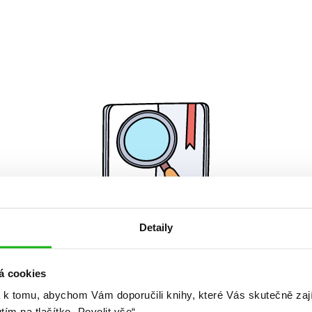
Detaily
Žádné knihy nenalezeny.
á cookies
 k tomu, abychom Vám doporučili knihy, které Vás skutečně zaj
utím na tlačítko „Povolit vše“.