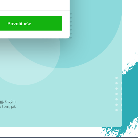
Povolit vše
o se
.
jů
. S tvými
 tom, jak