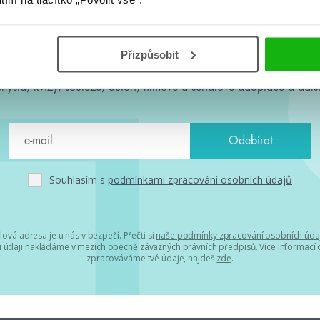
#HumbookNews
Přizpůsobit
 kolem #youngadult každý měsíc rovnou do mailu! Nové knihy, c
chystá, kvízy, soutěže, autoři, filmové a seriálové adaptace a další
Souhlasím s
podmínkami zpracování osobních údajů
lová adresa je u nás v bezpečí. Přečti si
naše podmínky zpracování osobních úda
 údaji nakládáme v mezích obecně závazných právních předpisů. Více informací o
zpracováváme tvé údaje, najdeš
zde
.