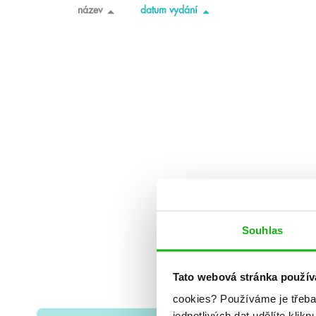
název
datum vydání
Souhlas
Tato webová stránka použív
cookies?
Používáme je třeba
jednotlivých dat udělíte klikn