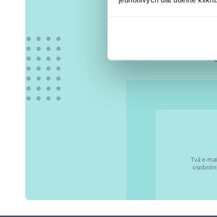
Vše
Tvá e-mai
osobními