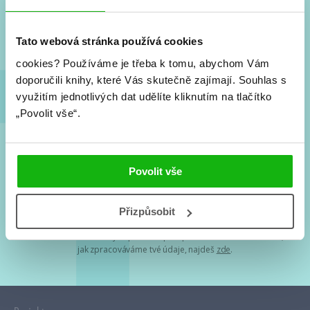
Nové knihy, co se chystá, kvízy, soutěže, autoři, filmové
a seriálové adaptace a další.
Tato webová stránka používá cookies
cookies?
Používáme je třeba k tomu, abychom Vám
doporučili knihy, které Vás skutečně zajímají.
Souhlas s
využitím jednotlivých dat udělíte kliknutím na tlačítko
„Povolit vše“.
Souhlasím s
podmínkami zpracování osobních údajů
Povolit vše
Tvá e-mailová adresa je u nás v bezpečí. Přečti si
naše podmínky
Přizpůsobit
zpracování osobních údajů
. S tvými osobními údaji nakládáme v
mezích obecně závazných právních předpisů. Více informací o tom,
jak zpracováváme tvé údaje, najdeš
zde
.