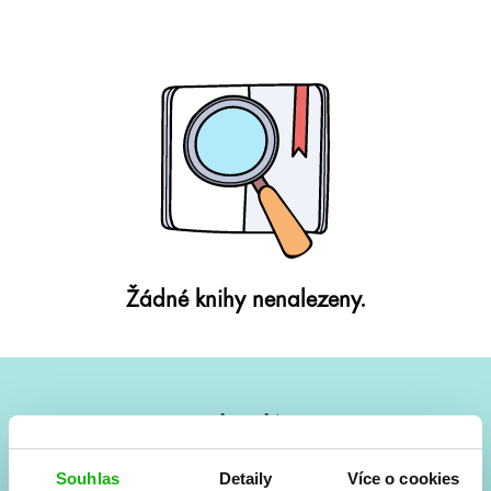
Žádné knihy nenalezeny.
#HumbookNews
Vše kolem #youngadult každý měsíc rovnou do mailu!
Souhlas
Detaily
Více o cookies