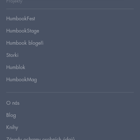
Projekty
HumbookFest
HumbookStage
Humbook blogeři
Storki
Humblok
HumbookMag
O nás
Blog
Knihy
Zásady ochrany osobních údajů