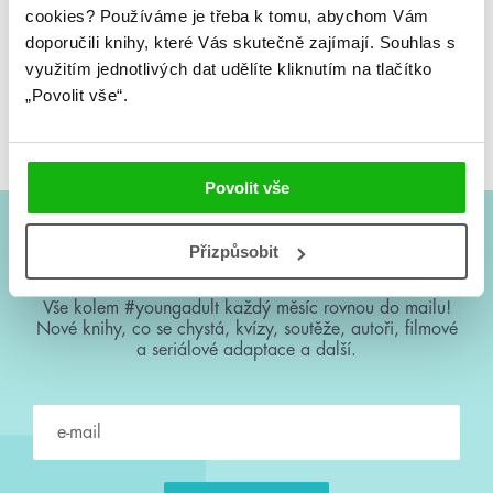
cookies?
Používáme je třeba k tomu, abychom Vám
doporučili knihy, které Vás skutečně zajímají.
Souhlas s
využitím jednotlivých dat udělíte kliknutím na tlačítko
„Povolit vše“.
Rachel Harrisová
Rachel Harrisová
Můj ne tak sladký život
Mé sladké šestnácté
století
Povolit vše
Přizpůsobit
#HumbookNews
Vše kolem #youngadult každý měsíc rovnou do mailu!
Nové knihy, co se chystá, kvízy, soutěže, autoři, filmové
a seriálové adaptace a další.