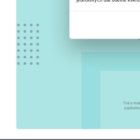
Vše
Tvá e-mai
osobními