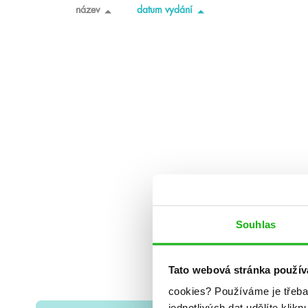
název
datum vydání
Souhlas
Tato webová stránka použív
cookies?
Používáme je třeba
jednotlivých dat udělíte klikn