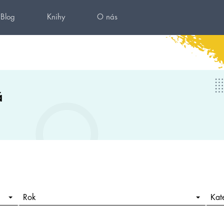
Blog
Knihy
O nás
á
Rok
Kat