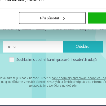
#HumbookNews
Přizpůsobit
 kolem #youngadult každý měsíc rovnou do mailu! Nové knihy, c
chystá, kvízy, soutěže, autoři, filmové a seriálové adaptace a další
Souhlasím s
podmínkami zpracování osobních údajů
lová adresa je u nás v bezpečí. Přečti si
naše podmínky zpracování osobních úda
 údaji nakládáme v mezích obecně závazných právních předpisů. Více informací o
zpracováváme tvé údaje, najdeš
zde
.