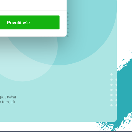
Povolit vše
o se
.
jů
. S tvými
 tom, jak