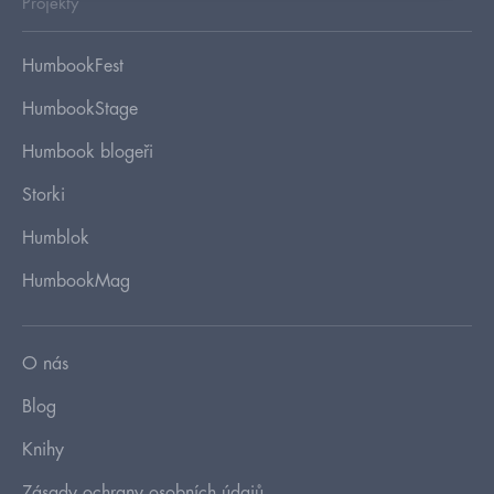
Projekty
HumbookFest
HumbookStage
Humbook blogeři
Storki
Humblok
HumbookMag
O nás
Blog
Knihy
Zásady ochrany osobních údajů