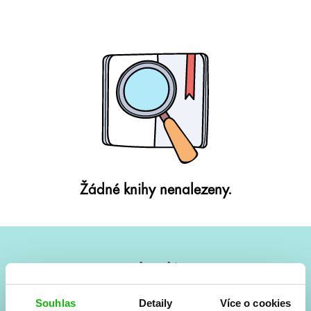
Žádné knihy nenalezeny.
#HumbookNews
Vše kolem #youngadult každý měsíc rovnou do mailu!
Souhlas
Detaily
Více o cookies