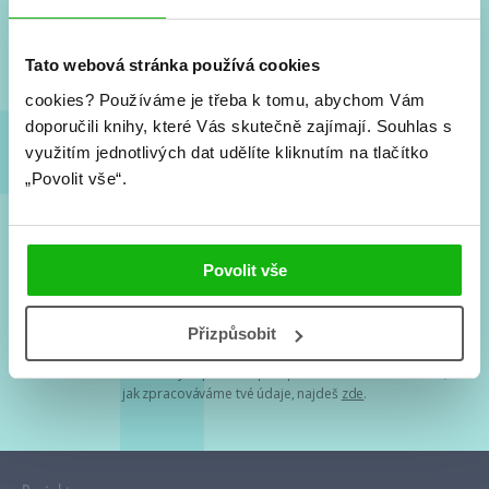
Nové knihy, co se chystá, kvízy, soutěže, autoři, filmové
a seriálové adaptace a další.
Tato webová stránka používá cookies
cookies?
Používáme je třeba k tomu, abychom Vám
doporučili knihy, které Vás skutečně zajímají.
Souhlas s
využitím jednotlivých dat udělíte kliknutím na tlačítko
„Povolit vše“.
Souhlasím s
podmínkami zpracování osobních údajů
Povolit vše
Tvá e-mailová adresa je u nás v bezpečí. Přečti si
naše podmínky
Přizpůsobit
zpracování osobních údajů
. S tvými osobními údaji nakládáme v
mezích obecně závazných právních předpisů. Více informací o tom,
jak zpracováváme tvé údaje, najdeš
zde
.