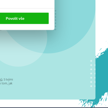
Povolit vše
o se
.
jů
. S tvými
 tom, jak