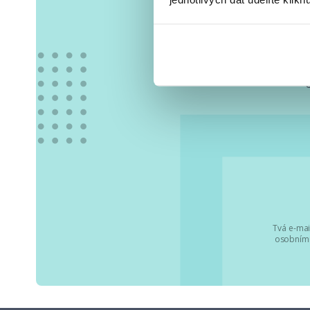
Vše
Tvá e-mai
osobními