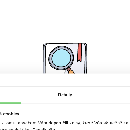
Detaily
Žádné knihy nenalezeny.
á cookies
 k tomu, abychom Vám doporučili knihy, které Vás skutečně zaj
utím na tlačítko „Povolit vše“.