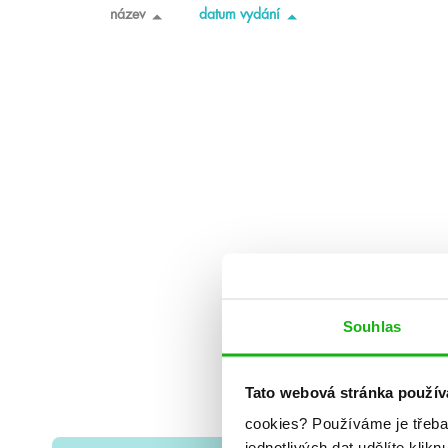
název
datum vydání
Souhlas
Tato webová stránka použív
cookies?
Používáme je třeba
jednotlivých dat udělíte klikn