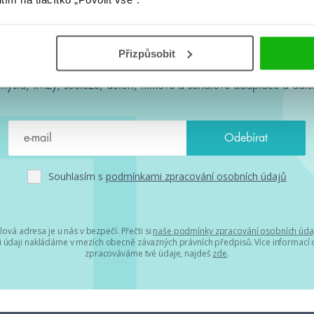
#HumbookNews
Přizpůsobit
 kolem #youngadult každý měsíc rovnou do mailu! Nové knihy, c
chystá, kvízy, soutěže, autoři, filmové a seriálové adaptace a další
Souhlasím s
podmínkami zpracování osobních údajů
lová adresa je u nás v bezpečí. Přečti si
naše podmínky zpracování osobních úda
 údaji nakládáme v mezích obecně závazných právních předpisů. Více informací o
zpracováváme tvé údaje, najdeš
zde
.