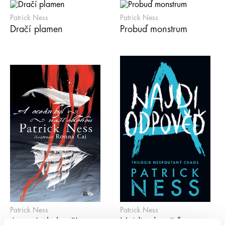
Patrick Ness
Patrick Ness
Dračí plamen
Probuď monstrum
Patrick Ness
Patrick Ness
A oceán byl naší
Najdi odpověď