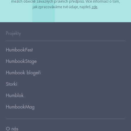
mezích obecně závazných právních předpisů. Více informací o tom,
jak zpracováváme tvé údaje, najdeš
zde
.
Projekty
HumbookFest
HumbookStage
Humbook blogeři
Storki
Humblok
HumbookMag
O nás