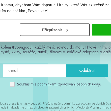
 k tomu, abychom Vám doporučili knihy, které Vás skutečně zaj
utím na tlačítko „Povolit vše“.
Přizpůsobit
#HumbookNews
 kolem #youngadult každý měsíc rovnou do mailu! Nové knihy, c
chystá, kvízy, soutěže, autoři, filmové a seriálové adaptace a další
Souhlasím s
podmínkami zpracování osobních údajů
lová adresa je u nás v bezpečí. Přečti si
naše podmínky zpracování osobních úda
 údaji nakládáme v mezích obecně závazných právních předpisů. Více informací o