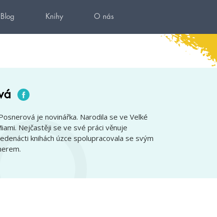
Blog
Knihy
O nás
vá
 Posnerová je novinářka. Narodila se ve Velké
 Miami. Nejčastěji se ve své práci věnuje
jedenácti knihách úzce spolupracovala se svým
nerem.