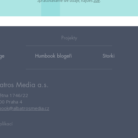
zpracováváme tvé údaje, najdeš
zde
.
Projekty
ge
Humbook blogeři
Storki
atros Media a.s.
větna 1746/22
00 Praha 4
ook@albatrosmedia.cz
plikací