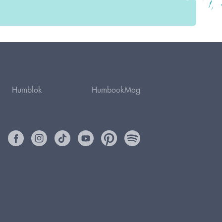
Humblok
HumbookMag