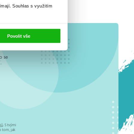
ímají.
Souhlas s využitím
Povolit vše
o se
.
jů
. S tvými
 tom, jak