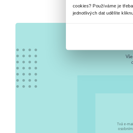
cookies?
Používáme je třeba
jednotlivých dat udělíte klikn
Vše
Tvá e-mai
osobními