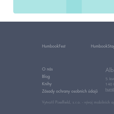
HumbookFest
HumbookSta
O nás
Alb
Blog
5. k
140 
Knihy
humb
Zásady ochrany osobních údajů
Vytvořil Pixelfield, s.r.o. -
vývoj mobilních a