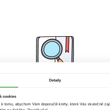
Detaily
Žádné knihy nenalezeny.
á cookies
 k tomu, abychom Vám doporučili knihy, které Vás skutečně zaj
utím na tlačítko „Povolit vše“.