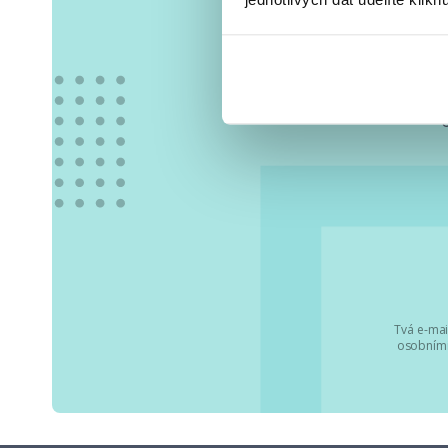
Vše
Tvá e-mai
osobními