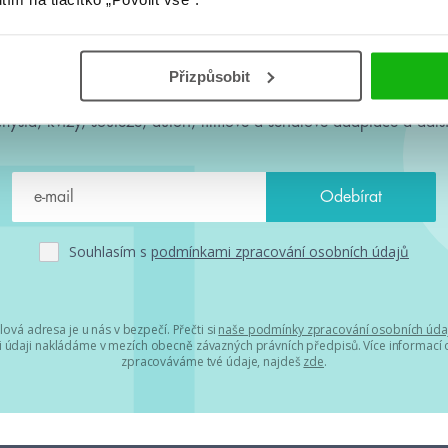
#HumbookNews
Přizpůsobit
 kolem #youngadult každý měsíc rovnou do mailu! Nové knihy, c
chystá, kvízy, soutěže, autoři, filmové a seriálové adaptace a další
Souhlasím s
podmínkami zpracování osobních údajů
lová adresa je u nás v bezpečí. Přečti si
naše podmínky zpracování osobních úda
 údaji nakládáme v mezích obecně závazných právních předpisů. Více informací o
zpracováváme tvé údaje, najdeš
zde
.