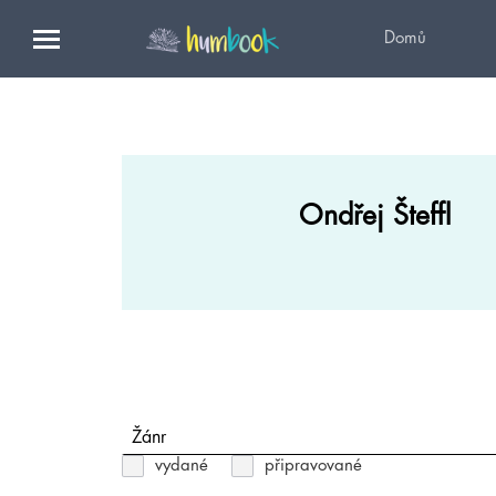
Domů
Ondřej Šteffl
Žánr
vydané
připravované