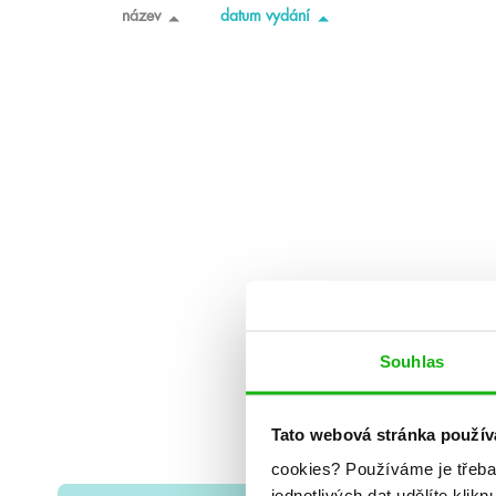
název
datum vydání
Souhlas
Tato webová stránka použív
cookies?
Používáme je třeba
jednotlivých dat udělíte klikn