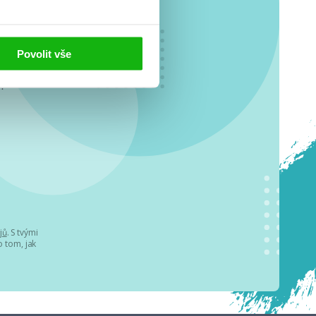
Povolit vše
o se
.
jů
. S tvými
 tom, jak