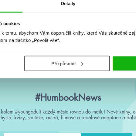
Detaily
á cookies
 k tomu, abychom Vám doporučili knihy, které Vás skutečně zaj
utím na tlačítko „Povolit vše“.
Přizpůsobit
#HumbookNews
 kolem #youngadult každý měsíc rovnou do mailu! Nové knihy, c
chystá, kvízy, soutěže, autoři, filmové a seriálové adaptace a další