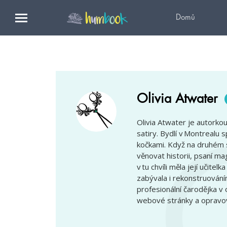
Domů
Olivia Atwater
Olivia Atwater je autorko
satiry. Bydlí v Montrealu
kočkami. Když na druhém st
věnovat historii, psaní m
v tu chvíli měla její učite
zabývala i rekonstruováním
profesionální čarodějka v
webové stránky a opravov