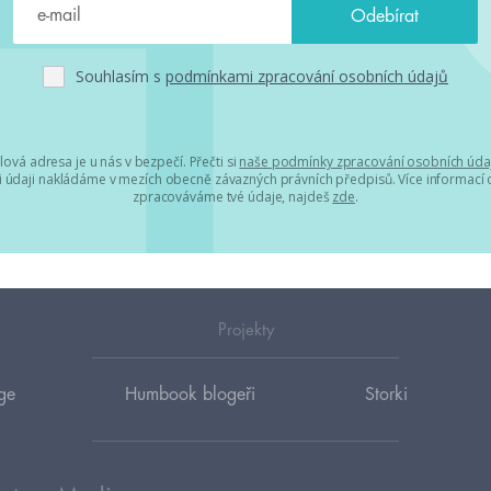
Souhlasím s
podmínkami zpracování osobních údajů
lová adresa je u nás v bezpečí. Přečti si
naše podmínky zpracování osobních úda
 údaji nakládáme v mezích obecně závazných právních předpisů. Více informací o
zpracováváme tvé údaje, najdeš
zde
.
Projekty
ge
Humbook blogeři
Storki