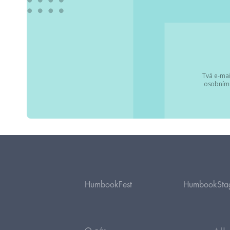
Tvá e-mai
osobními
HumbookFest
HumbookSta