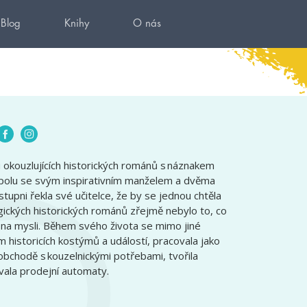
Blog
Knihy
O nás
u okouzlujících historických románů s náznakem
 spolu se svým inspirativním manželem a dvěma
upni řekla své učitelce, že by se jednou chtěla
agických historických románů zřejmě nebylo to, co
lka na mysli. Během svého života se mimo jiné
 historicích kostýmů a událostí, pracovala jako
 obchodě s kouzelnickými potřebami, tvořila
ala prodejní automaty.