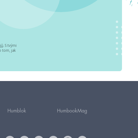
jů
. S tvými
 tom, jak
Humblok
HumbookMag