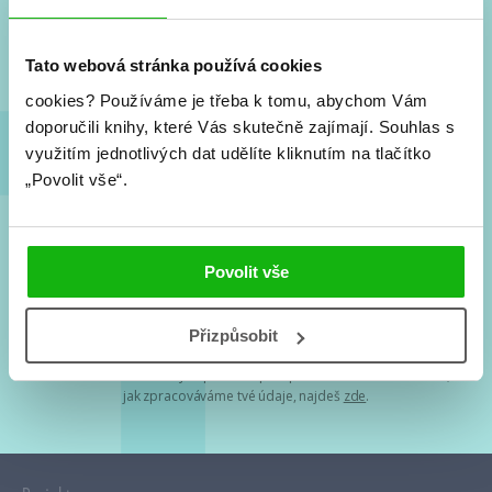
Nové knihy, co se chystá, kvízy, soutěže, autoři, filmové
a seriálové adaptace a další.
Tato webová stránka používá cookies
cookies?
Používáme je třeba k tomu, abychom Vám
doporučili knihy, které Vás skutečně zajímají.
Souhlas s
využitím jednotlivých dat udělíte kliknutím na tlačítko
„Povolit vše“.
Souhlasím s
podmínkami zpracování osobních údajů
Povolit vše
Tvá e-mailová adresa je u nás v bezpečí. Přečti si
naše podmínky
Přizpůsobit
zpracování osobních údajů
. S tvými osobními údaji nakládáme v
mezích obecně závazných právních předpisů. Více informací o tom,
jak zpracováváme tvé údaje, najdeš
zde
.