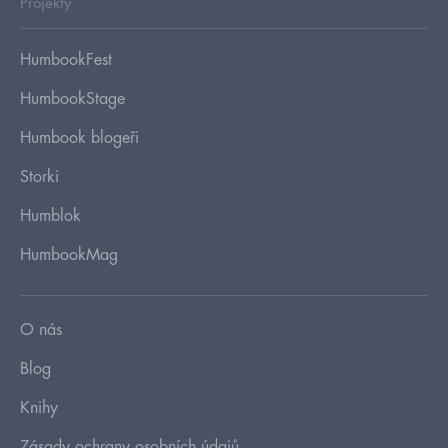
Projekty
HumbookFest
HumbookStage
Humbook blogeři
Storki
Humblok
HumbookMag
O nás
Blog
Knihy
Zásady ochrany osobních údajů