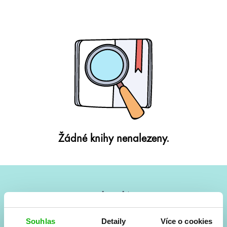
Žádné knihy nenalezeny.
#HumbookNews
Vše kolem #youngadult každý měsíc rovnou do mailu!
Souhlas
Detaily
Více o cookies