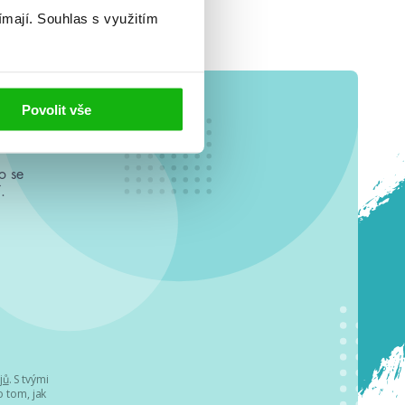
ímají.
Souhlas s využitím
Povolit vše
o se
.
jů
. S tvými
 tom, jak