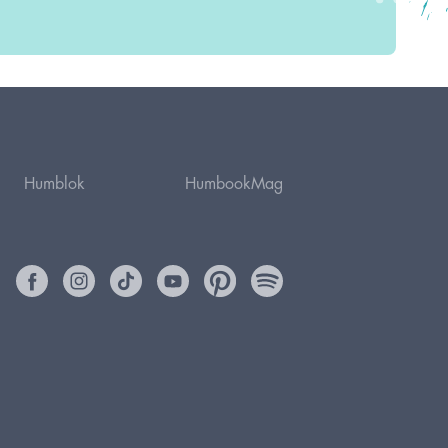
Humblok
HumbookMag