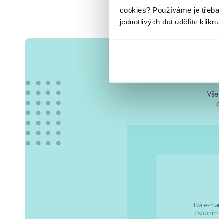
cookies?
Používáme je třeba
jednotlivých dat udělíte klikn
Vše
Tvá e-mai
osobními