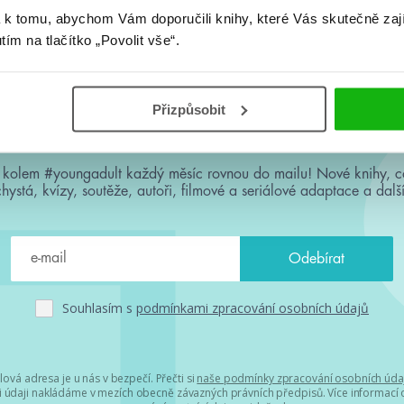
 k tomu, abychom Vám doporučili knihy, které Vás skutečně zaj
utím na tlačítko „Povolit vše“.
Přizpůsobit
#HumbookNews
 kolem #youngadult každý měsíc rovnou do mailu! Nové knihy, c
chystá, kvízy, soutěže, autoři, filmové a seriálové adaptace a další
Souhlasím s
podmínkami zpracování osobních údajů
lová adresa je u nás v bezpečí. Přečti si
naše podmínky zpracování osobních úda
 údaji nakládáme v mezích obecně závazných právních předpisů. Více informací o