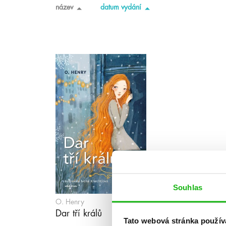
název
datum vydání
Souhlas
O. Henry
Dar tří králů
Tato webová stránka použív