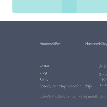
HumbookFest
HumbookSta
O nás
Alb
Blog
5. k
140 
Knihy
humb
Zásady ochrany osobních údajů
Vytvořil Pixelfield, s.r.o. -
vývoj mobilních a