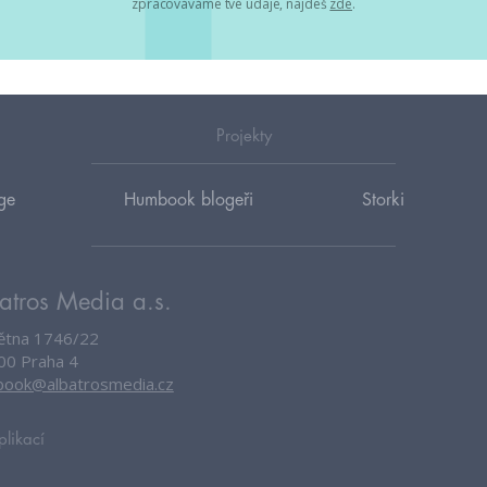
zpracováváme tvé údaje, najdeš
zde
.
Projekty
ge
Humbook blogeři
Storki
atros Media a.s.
větna 1746/22
00 Praha 4
ook@albatrosmedia.cz
plikací