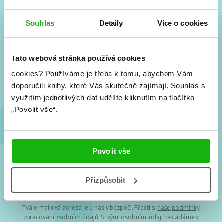
Souhlas
Detaily
Více o cookies
#HumbookNews
Vše kolem #youngadult každý měsíc rovnou do mailu!
Tato webová stránka používá cookies
Nové knihy, co se chystá, kvízy, soutěže, autoři, filmové
a seriálové adaptace a další.
cookies?
Používáme je třeba k tomu, abychom Vám
doporučili knihy, které Vás skutečně zajímají.
Souhlas s
využitím jednotlivých dat udělíte kliknutím na tlačítko
„Povolit vše“.
Povolit vše
Souhlasím s
podmínkami zpracování osobních údajů
Přizpůsobit
Tvá e-mailová adresa je u nás v bezpečí. Přečti si
naše podmínky
zpracování osobních údajů
. S tvými osobními údaji nakládáme v