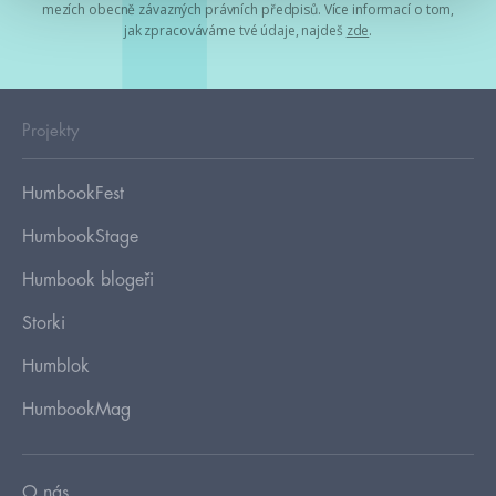
mezích obecně závazných právních předpisů. Více informací o tom,
jak zpracováváme tvé údaje, najdeš
zde
.
Projekty
HumbookFest
HumbookStage
Humbook blogeři
Storki
Humblok
HumbookMag
O nás