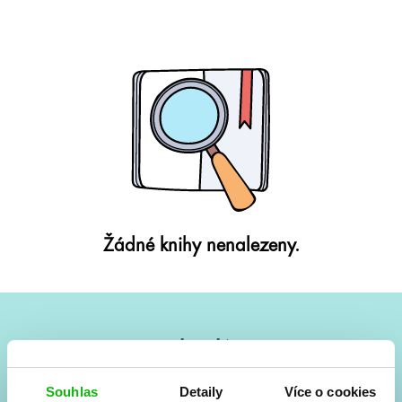
Žádné knihy nenalezeny.
#HumbookNews
Vše kolem #youngadult každý měsíc rovnou do mailu!
Souhlas
Detaily
Více o cookies