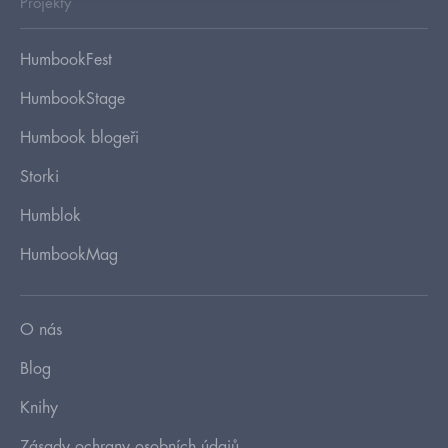
Projekty
HumbookFest
HumbookStage
Humbook blogeři
Storki
Humblok
HumbookMag
O nás
Blog
Knihy
Zásady ochrany osobních údajů