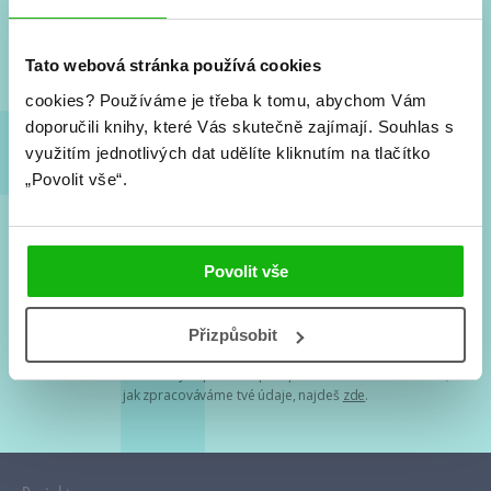
Nové knihy, co se chystá, kvízy, soutěže, autoři, filmové
a seriálové adaptace a další.
Tato webová stránka používá cookies
cookies?
Používáme je třeba k tomu, abychom Vám
doporučili knihy, které Vás skutečně zajímají.
Souhlas s
využitím jednotlivých dat udělíte kliknutím na tlačítko
„Povolit vše“.
Souhlasím s
podmínkami zpracování osobních údajů
Povolit vše
Tvá e-mailová adresa je u nás v bezpečí. Přečti si
naše podmínky
Přizpůsobit
zpracování osobních údajů
. S tvými osobními údaji nakládáme v
mezích obecně závazných právních předpisů. Více informací o tom,
jak zpracováváme tvé údaje, najdeš
zde
.