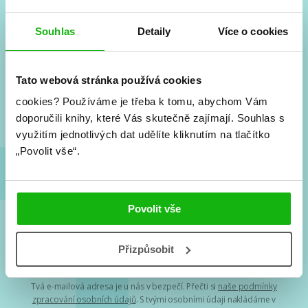
Souhlas
Detaily
Více o cookies
#HumbookNews
Vše kolem #youngadult každý měsíc rovnou do mailu!
Tato webová stránka používá cookies
Nové knihy, co se chystá, kvízy, soutěže, autoři, filmové
a seriálové adaptace a další.
cookies?
Používáme je třeba k tomu, abychom Vám
doporučili knihy, které Vás skutečně zajímají.
Souhlas s
využitím jednotlivých dat udělíte kliknutím na tlačítko
„Povolit vše“.
Povolit vše
Souhlasím s
podmínkami zpracování osobních údajů
Přizpůsobit
Tvá e-mailová adresa je u nás v bezpečí. Přečti si
naše podmínky
zpracování osobních údajů
. S tvými osobními údaji nakládáme v