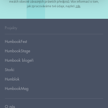
mezích obecně závazných právních předpisů. Více informací o tom,
jak zpracováváme tvé údaje, najdeš
zde
.
Projekty
HumbookFest
HumbookStage
Humbook blogeři
Storki
Humblok
HumbookMag
O nás