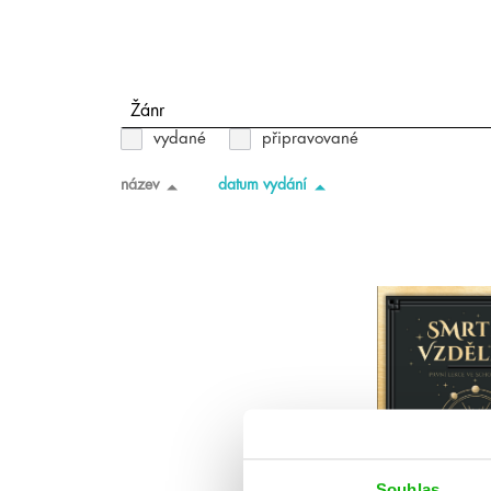
Žánr
vydané
připravované
název
datum vydání
Souhlas