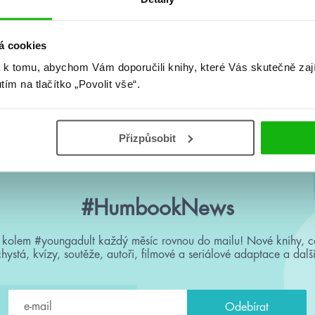
á cookies
 k tomu, abychom Vám doporučili knihy, které Vás skutečně zaj
á
Naomi Noviková
Naomi Novik
utím na tlačítko „Povolit vše“.
ání
V zajetí zimy
Ve stínu H
Přizpůsobit
#HumbookNews
 kolem #youngadult každý měsíc rovnou do mailu! Nové knihy, c
chystá, kvízy, soutěže, autoři, filmové a seriálové adaptace a další