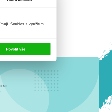
ímají.
Souhlas s využitím
ová
vozdu
Povolit vše
o se
.