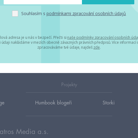
Souhlasím s
podmínkami zpracování osobních údajů
lová adresa je u nás v bezpečí. Přečti si
naše podmínky zpracování osobních úda
 údaji nakládáme v mezích obecně závazných právních předpisů. Více informací o
zpracováváme tvé údaje, najdeš
zde
.
Projekty
ge
Humbook blogeři
Storki
atros Media a.s.