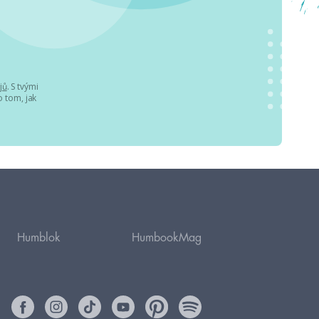
jů
. S tvými
 tom, jak
Humblok
HumbookMag