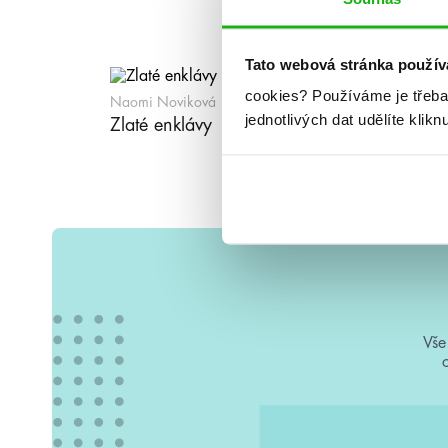
Tato webová stránka použív
cookies?
Používáme je třeba
Naomi Noviková
Naomi Novikov
jednotlivých dat udělíte klikn
Zlaté enklávy
Smrtící vzděl
Vše