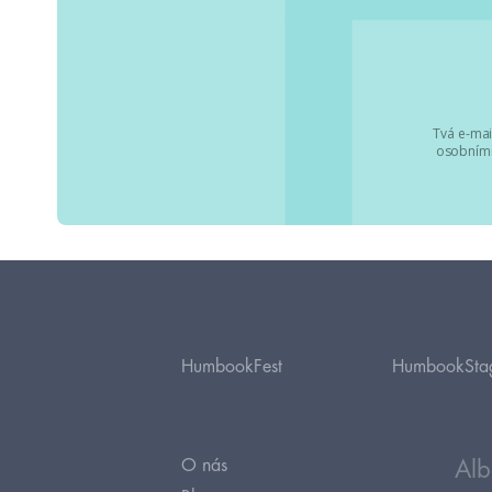
Tvá e-mai
osobními
HumbookFest
HumbookSta
O nás
Alb