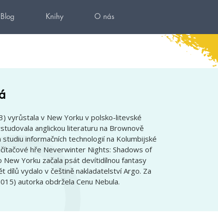
Blog
Knihy
O nás
á
) vyrůstala v New Yorku v polsko-litevské
ystudovala anglickou literaturu na Brownově
 studiu informačních technologií na Kolumbijské
očítačové hře
Neverwinter Nights: Shadows of
o New Yorku začala psát devítidílnou fantasy
ět dílů vydalo v češtině nakladatelství Argo. Za
015) autorka obdržela Cenu Nebula.