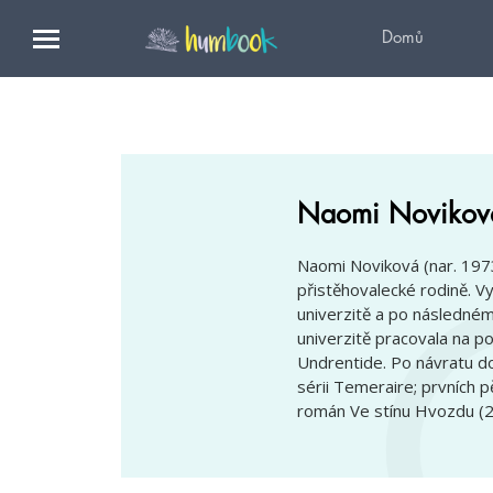
Domů
Naomi Novikov
Naomi Noviková (nar. 1973
přistěhovalecké rodině. V
univerzitě a po následném
univerzitě pracovala na p
Undrentide
. Po návratu d
sérii
Temeraire
; prvních p
román
Ve stínu Hvozdu
(2