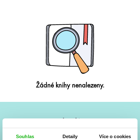
Žádné knihy nenalezeny.
#HumbookNews
Vše kolem #youngadult každý měsíc rovnou do mailu!
Souhlas
Detaily
Více o cookies