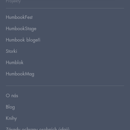
Projekty
HumbookFest
HumbookStage
Humbook blogeři
Storki
Humblok
HumbookMag
O nás
Blog
Knihy
Zásady ochrany osobních údajů