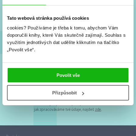
Nové knihy, co se chystá, kvízy, soutěže, autoři, filmové
a seriálové adaptace a další.
Tato webová stránka používá cookies
cookies?
Používáme je třeba k tomu, abychom Vám
doporučili knihy, které Vás skutečně zajímají.
Souhlas s
využitím jednotlivých dat udělíte kliknutím na tlačítko
„Povolit vše“.
Souhlasím s
podmínkami zpracování osobních údajů
Povolit vše
Tvá e-mailová adresa je u nás v bezpečí. Přečti si
naše podmínky
Přizpůsobit
zpracování osobních údajů
. S tvými osobními údaji nakládáme v
mezích obecně závazných právních předpisů. Více informací o tom,
jak zpracováváme tvé údaje, najdeš
zde
.