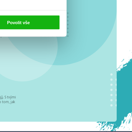
Povolit vše
o se
.
jů
. S tvými
 tom, jak