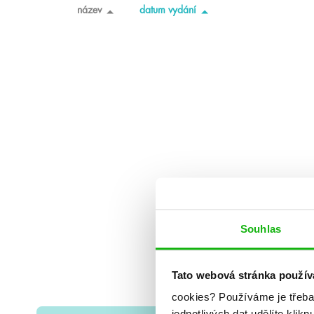
název
datum vydání
Souhlas
Tato webová stránka použív
cookies?
Používáme je třeba
jednotlivých dat udělíte klikn