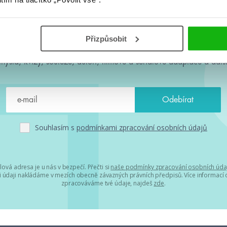
#HumbookNews
Přizpůsobit
 kolem #youngadult každý měsíc rovnou do mailu! Nové knihy, c
chystá, kvízy, soutěže, autoři, filmové a seriálové adaptace a další
Souhlasím s
podmínkami zpracování osobních údajů
lová adresa je u nás v bezpečí. Přečti si
naše podmínky zpracování osobních úda
 údaji nakládáme v mezích obecně závazných právních předpisů. Více informací o
zpracováváme tvé údaje, najdeš
zde
.