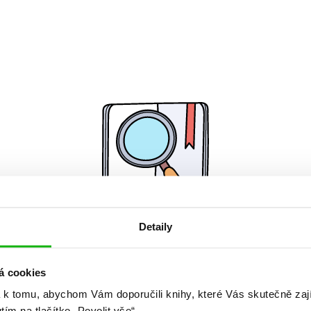
Detaily
Žádné knihy nenalezeny.
á cookies
 k tomu, abychom Vám doporučili knihy, které Vás skutečně zaj
utím na tlačítko „Povolit vše“.