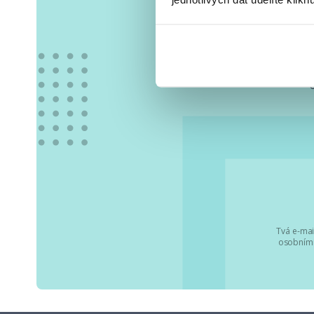
Vše
Tvá e-mai
osobními