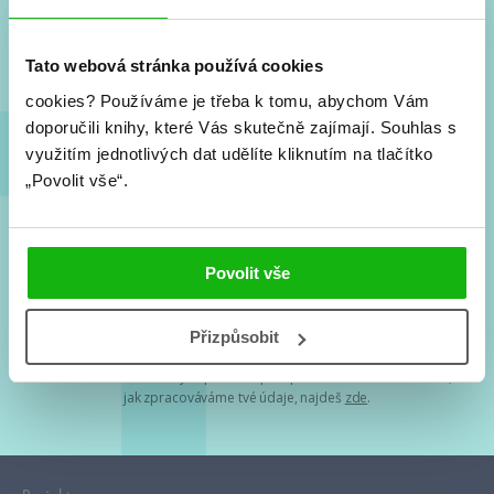
Nové knihy, co se chystá, kvízy, soutěže, autoři, filmové
a seriálové adaptace a další.
Tato webová stránka používá cookies
cookies?
Používáme je třeba k tomu, abychom Vám
doporučili knihy, které Vás skutečně zajímají.
Souhlas s
využitím jednotlivých dat udělíte kliknutím na tlačítko
„Povolit vše“.
Souhlasím s
podmínkami zpracování osobních údajů
Povolit vše
Tvá e-mailová adresa je u nás v bezpečí. Přečti si
naše podmínky
Přizpůsobit
zpracování osobních údajů
. S tvými osobními údaji nakládáme v
mezích obecně závazných právních předpisů. Více informací o tom,
jak zpracováváme tvé údaje, najdeš
zde
.