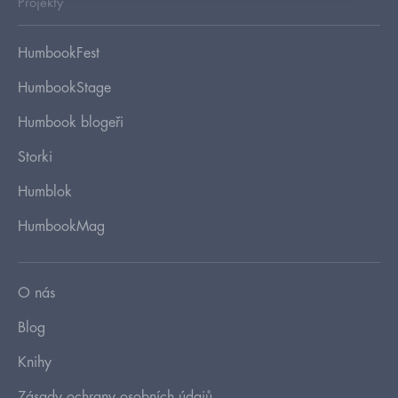
Projekty
HumbookFest
HumbookStage
Humbook blogeři
Storki
Humblok
HumbookMag
O nás
Blog
Knihy
Zásady ochrany osobních údajů