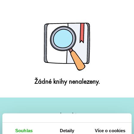
Žádné knihy nenalezeny.
#HumbookNews
Vše kolem #youngadult každý měsíc rovnou do mailu!
Souhlas
Detaily
Více o cookies