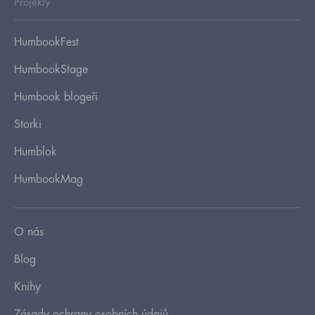
Projekty
HumbookFest
HumbookStage
Humbook blogeři
Storki
Humblok
HumbookMag
O nás
Blog
Knihy
Zásady ochrany osobních údajů