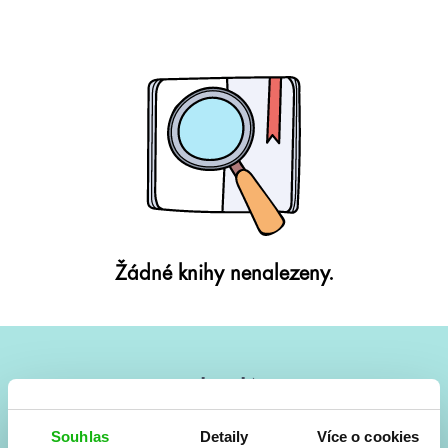
Žádné knihy nenalezeny.
#HumbookNews
Vše kolem #youngadult každý měsíc rovnou do mailu!
Souhlas
Detaily
Více o cookies