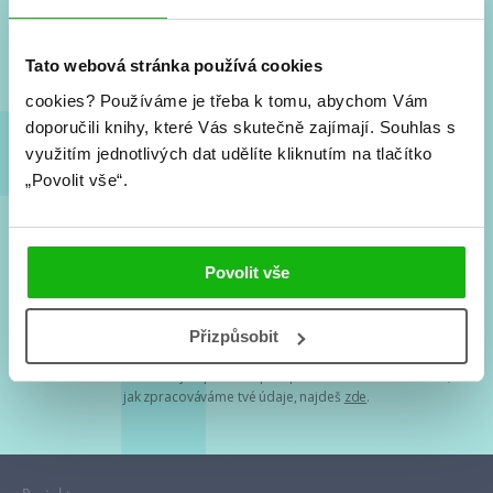
Nové knihy, co se chystá, kvízy, soutěže, autoři, filmové
a seriálové adaptace a další.
Tato webová stránka používá cookies
cookies?
Používáme je třeba k tomu, abychom Vám
doporučili knihy, které Vás skutečně zajímají.
Souhlas s
využitím jednotlivých dat udělíte kliknutím na tlačítko
„Povolit vše“.
Souhlasím s
podmínkami zpracování osobních údajů
Povolit vše
Tvá e-mailová adresa je u nás v bezpečí. Přečti si
naše podmínky
Přizpůsobit
zpracování osobních údajů
. S tvými osobními údaji nakládáme v
mezích obecně závazných právních předpisů. Více informací o tom,
jak zpracováváme tvé údaje, najdeš
zde
.