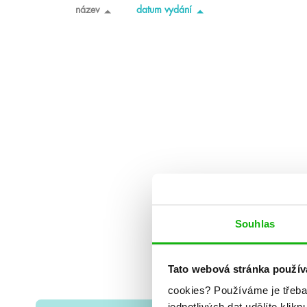
název
datum vydání
Souhlas
Tato webová stránka použív
cookies?
Používáme je třeba
jednotlivých dat udělíte klikn