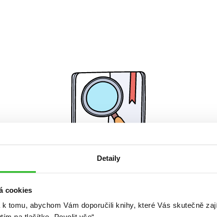
Detaily
Žádné knihy nenalezeny.
á cookies
 k tomu, abychom Vám doporučili knihy, které Vás skutečně zaj
utím na tlačítko „Povolit vše“.