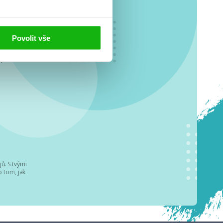
Povolit vše
o se
.
jů
. S tvými
 tom, jak