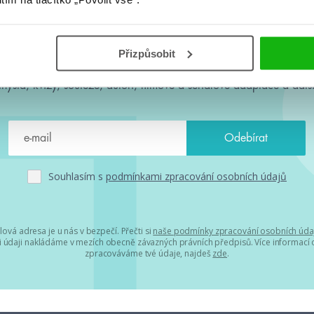
#HumbookNews
Přizpůsobit
 kolem #youngadult každý měsíc rovnou do mailu! Nové knihy, c
chystá, kvízy, soutěže, autoři, filmové a seriálové adaptace a další
Souhlasím s
podmínkami zpracování osobních údajů
lová adresa je u nás v bezpečí. Přečti si
naše podmínky zpracování osobních úda
 údaji nakládáme v mezích obecně závazných právních předpisů. Více informací o
zpracováváme tvé údaje, najdeš
zde
.