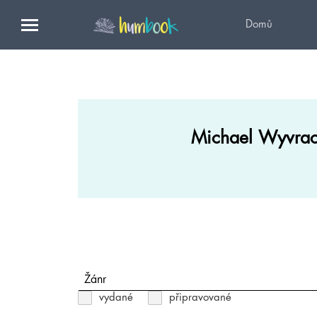
Domů
Michael Wyvra
Žánr
vydané
připravované