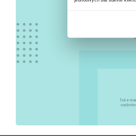
Vše
Tvá e-mai
osobními