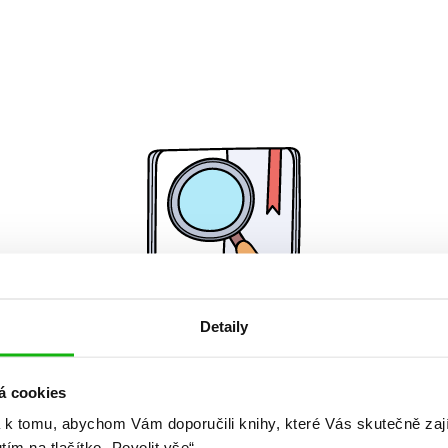
Detaily
Žádné knihy nenalezeny.
á cookies
 k tomu, abychom Vám doporučili knihy, které Vás skutečně zaj
utím na tlačítko „Povolit vše“.