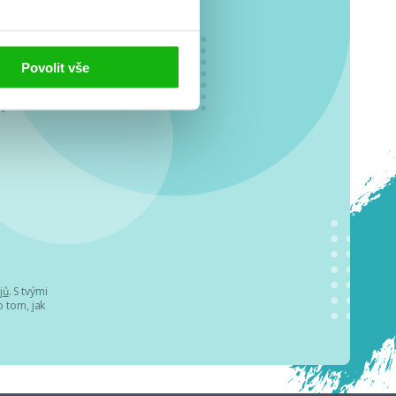
Povolit vše
o se
.
jů
. S tvými
 tom, jak