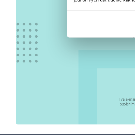
Vše
Tvá e-mai
osobními