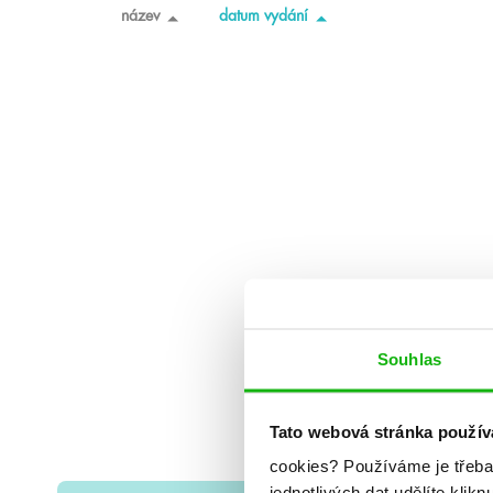
název
datum vydání
Souhlas
Tato webová stránka použív
cookies?
Používáme je třeba
jednotlivých dat udělíte klikn